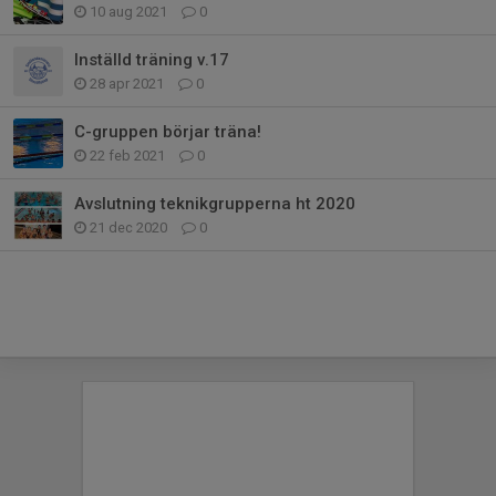
10 aug 2021
0
Inställd träning v.17
28 apr 2021
0
C-gruppen börjar träna!
22 feb 2021
0
Avslutning teknikgrupperna ht 2020
21 dec 2020
0