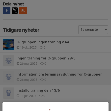
Dela nyhet
Tidigare nyheter
C- gruppen Ingen träning v.44
19 okt 2025
0
Ingen träning för C-gruppen 29/5
26 maj 2025
0
Information om terminsavslutning för C-gruppen
26 maj 2025
0
Inställd träning den 13/6
11 jun 2024
0
C-gruppens träning 6/6