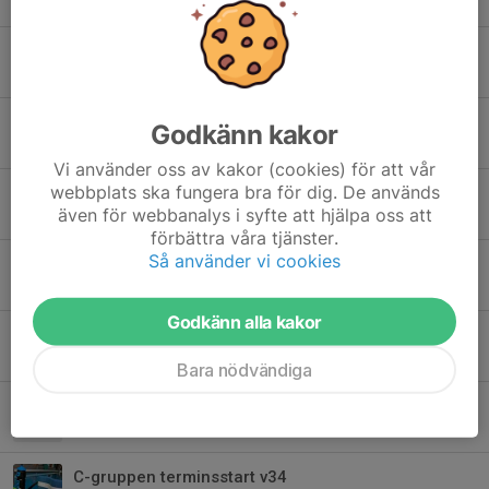
5 jun 2024
0
Information om lägerdag i Anderstorp 7/4
1 apr 2024
0
Påsklov
Godkänn kakor
28 mar 2024
0
Vi använder oss av kakor (cookies) för att vår
webbplats ska fungera bra för dig. De används
Inställd träning under novemberlovet vecka 44
även för webbanalys i syfte att hjälpa oss att
24 okt 2023
0
förbättra våra tjänster.
Så använder vi cookies
Flyttad terminsstart teknikgrupper & simskola
22 jan 2022
0
Godkänn alla kakor
Inställd träning - V.47 Torsdag (25/11)
23 nov 2021
0
Bara nödvändiga
Inställd träning - torsdag 21 oktober
12 okt 2021
0
C-gruppen terminsstart v34