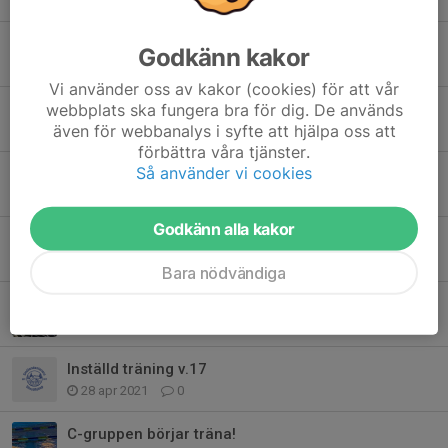
28 mar 2024
0
Inställd träning under novemberlovet vecka 44
Godkänn kakor
24 okt 2023
0
Vi använder oss av kakor (cookies) för att vår
webbplats ska fungera bra för dig. De används
Flyttad terminsstart teknikgrupper & simskola
även för webbanalys i syfte att hjälpa oss att
22 jan 2022
0
förbättra våra tjänster.
Så använder vi cookies
Inställd träning - V.47 Torsdag (25/11)
23 nov 2021
0
Godkänn alla kakor
Inställd träning - torsdag 21 oktober
12 okt 2021
0
Bara nödvändiga
C-gruppen terminsstart v34
10 aug 2021
0
Inställd träning v.17
28 apr 2021
0
C-gruppen börjar träna!