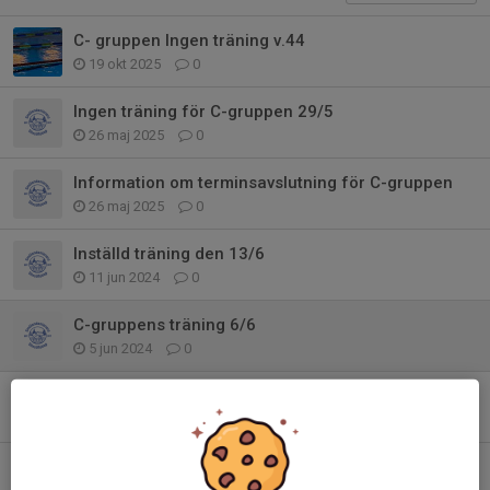
C- gruppen Ingen träning v.44
19 okt 2025
0
Ingen träning för C-gruppen 29/5
26 maj 2025
0
Information om terminsavslutning för C-gruppen
26 maj 2025
0
Inställd träning den 13/6
11 jun 2024
0
C-gruppens träning 6/6
5 jun 2024
0
Information om lägerdag i Anderstorp 7/4
1 apr 2024
0
Påsklov