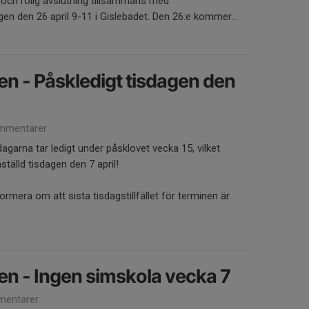
g och rolig avslutning tillsammans med
 den 26 april 9-11 i Gislebadet. Den 26:e kommer...
 - Påskledigt tisdagen den
mmentarer
garna tar ledigt under påsklovet vecka 15, vilket
ställd tisdagen den 7 april!
ormera om att sista tisdagstillfället för terminen är
n - Ingen simskola vecka 7
entarer