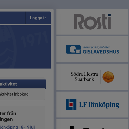
Logga in
aktivitet
aktivitet inbokad
er från
ningen
Jönköping 18-19 juli