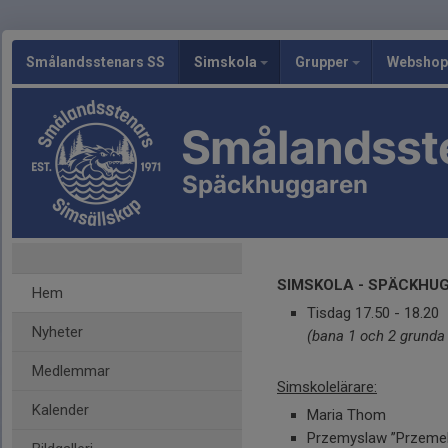
Smålandsstenars SS
Simskola
Grupper
Webshop
Smålandsst
Späckhuggaren
SIMSKOLA - SPÄCKHU
Hem
Tisdag 17.50 - 18.20
Nyheter
(bana 1 och 2 grunda
Medlemmar
Simskolelärare:
Kalender
Maria Thom
Przemyslaw ”Przeme