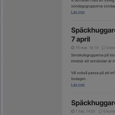
vi terminen med en trevli
söndagsgrupperna söndagen
Läs mer
Späckhuggaren
7 april
19 mar, 16:14
0 ko
Simskolegrupperna på tisda
innebär att simskolan är in
Vill också passa på att inf
tisdagen...
Läs mer
Späckhuggare
1 feb, 14:53
0 komm