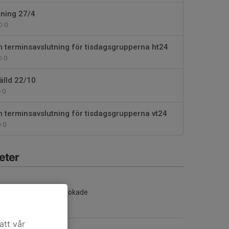
tning 27/4
0
 terminsavslutning för tisdagsgrupperna ht24
0
älld 22/10
0
 terminsavslutning för tisdagsgrupperna vt24
0
eter
Inga aktiviteter inbokade
att vår