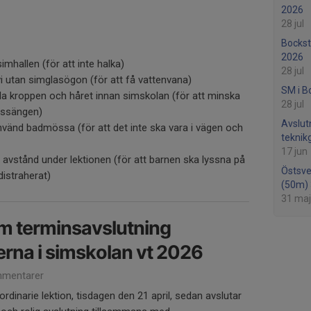
2026
28 jul
Bockst
2026
 simhallen (för att inte halka)
28 jul
i utan simglasögon (för att få vattenvana)
SM i B
la kroppen och håret innan simskolan (för att minska
28 jul
assängen)
Avslut
använd badmössa (för att det inte ska vara i vägen och
teknik
17 jun
på avstånd under lektionen (för att barnen ska lyssna på
Östsv
distraherat)
(50m) 
31 maj
m terminsavslutning
rna i simskolan vt 2026
mentarer
rdinarie lektion, tisdagen den 21 april, sedan avslutar