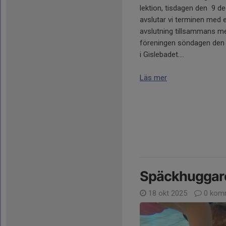
lektion, tisdagen den 9 
avslutar vi terminen med en
avslutning tillsammans m
föreningen söndagen den
i Gislebadet....
Läs mer
Späckhuggare
18 okt 2025
0 kom