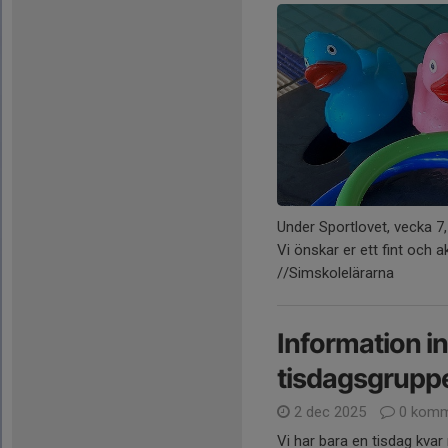
Under Sportlovet, vecka 7,
Vi önskar er ett fint och ak
//Simskolelärarna
Information in
tisdagsgrupp
2 dec 2025
0 komm
Vi har bara en tisdag kvar