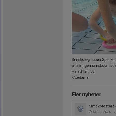
Simskolegruppen Späckhugg
alltså ingen simskola tis
Ha ett fint lov!
//Ledarna
Fler nyheter
Simskolestart
13 sep 2025