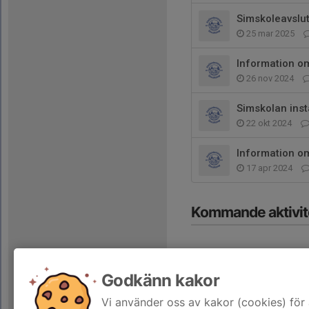
Simskoleavslu
25 mar 2025
Information om
26 nov 2024
Simskolan inst
22 okt 2024
Information om
17 apr 2024
Kommande aktivit
Godkänn kakor
Vi använder oss av kakor (cookies) för 