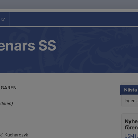
enars SS
GGAREN
Nästa 
Ingen 
 delen)
Nyhet
före
k” Kucharczyk
USM i 