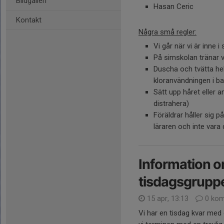
Bildgalleri
Hasan Ceric
Kontakt
Några små regler:
Vi går när vi är inne i
På simskolan tränar v
Duscha och tvätta he
kloranvändningen i b
Sätt upp håret eller 
distrahera)
Föräldrar håller sig 
läraren och inte vara 
Information o
tisdagsgruppe
15 apr, 13:13
0 kom
Vi har en tisdag kvar med o