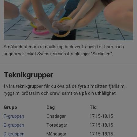
Smålandsstenars simsällskap bedriver träning för barn- och
ungdomar enligt Svensk simidrotts riktlinjer ”Simlinjen”.
Teknikgrupper
I våra teknikgrupper får du öva på de fyra simsätten fjärilsim,
ryggsim, bröstsim och crawl samt öva på din uthållighet.
Grupp
Dag
Tid
F-gruppen
Onsdagar
17.15-18.15
E-gruppen
Torsdagar
17.15-18.15
D-gruppen
Måndagar
17.15-18.15