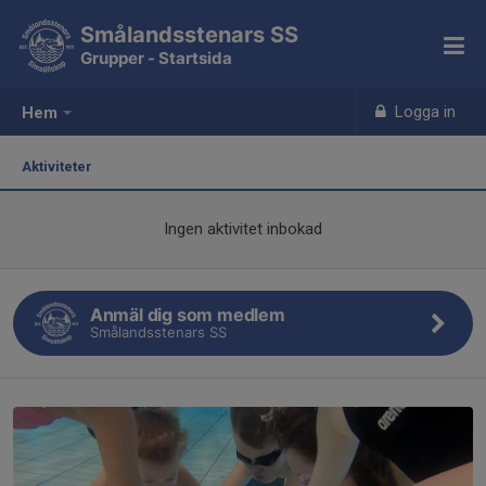
Smålandsstenars SS
Grupper - Startsida
Logga in
Hem
Aktiviteter
Ingen aktivitet inbokad
Anmäl dig som medlem
Smålandsstenars SS