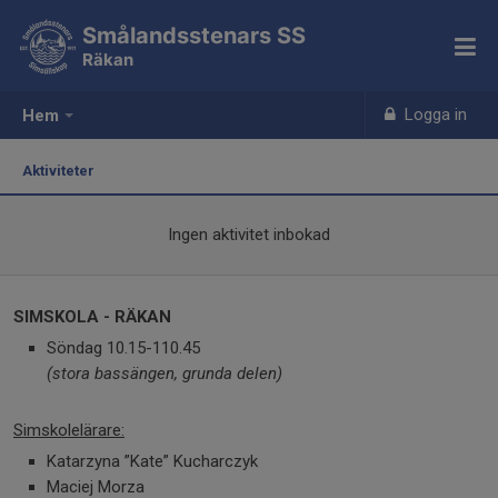
Smålandsstenars SS
Räkan
Logga in
Hem
Aktiviteter
Ingen aktivitet inbokad
SIMSKOLA - RÄKAN
Söndag 10.15-110.45
(stora bassängen, grunda delen)
Simskolelärare:
Katarzyna ”Kate” Kucharczyk
Maciej Morza