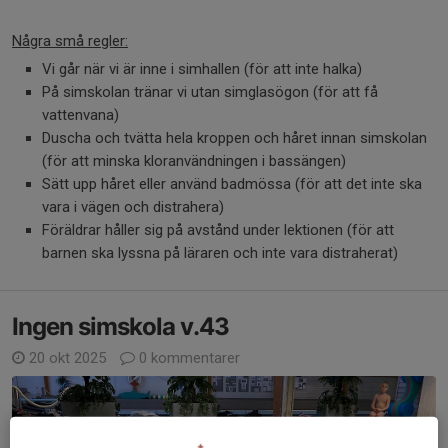
Några små regler:
Vi går när vi är inne i simhallen (för att inte halka)
På simskolan tränar vi utan simglasögon (för att få
vattenvana)
Duscha och tvätta hela kroppen och håret innan simskolan
(för att minska kloranvändningen i bassängen)
Sätt upp håret eller använd badmössa (för att det inte ska
vara i vägen och distrahera)
Föräldrar håller sig på avstånd under lektionen (för att
barnen ska lyssna på läraren och inte vara distraherat)
Ingen simskola v.43
20 okt 2025
0 kommentarer