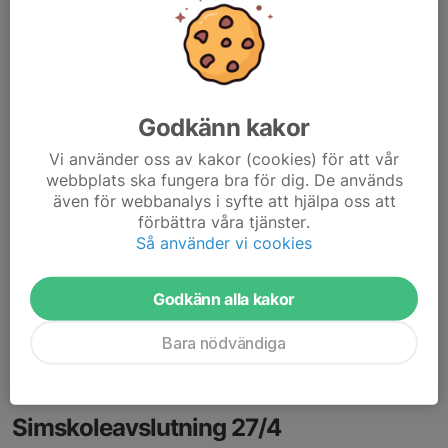
Godkänn kakor
Vi använder oss av kakor (cookies) för att vår
webbplats ska fungera bra för dig. De används
även för webbanalys i syfte att hjälpa oss att
förbättra våra tjänster.
Så använder vi cookies
Söndag v.43 börjar vi höstlov dvs. ingen simskola den 26/10.
Vi träffas igen den 2/11.
Godkänn alla kakor
ha en fint lov!
//Ledarna
Bara nödvändiga
Läs mer
Simskoleavslutning 27/4