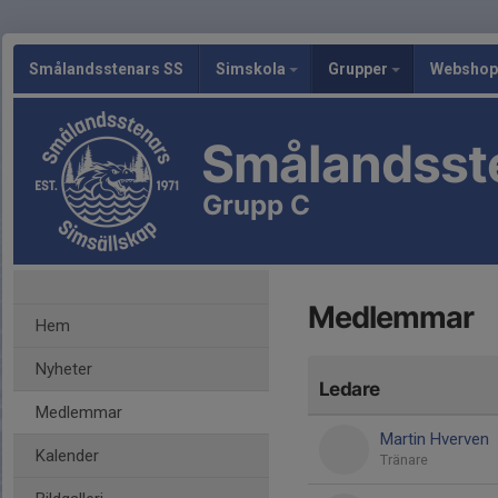
Smålandsstenars SS
Simskola
Grupper
Webshop
Smålandsst
Grupp C
Medlemmar
Hem
Nyheter
Ledare
Medlemmar
Martin Hverven
Kalender
Tränare