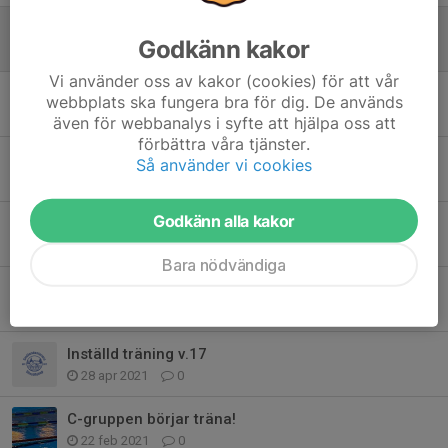
Inställd träning under novemberlovet vecka 44
Godkänn kakor
24 okt 2023
0
Vi använder oss av kakor (cookies) för att vår
Flyttad terminsstart teknikgrupper & simskola
webbplats ska fungera bra för dig. De används
22 jan 2022
0
även för webbanalys i syfte att hjälpa oss att
förbättra våra tjänster.
Inställd träning - V.47 Torsdag (25/11)
Så använder vi cookies
23 nov 2021
0
Godkänn alla kakor
Inställd träning - torsdag 21 oktober
12 okt 2021
0
Bara nödvändiga
C-gruppen terminsstart v34
10 aug 2021
0
Inställd träning v.17
28 apr 2021
0
C-gruppen börjar träna!
22 feb 2021
0