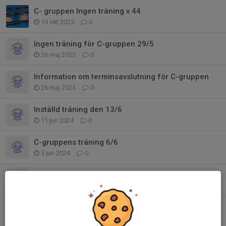
C- gruppen Ingen träning v.44
19 okt 2025
0
Ingen träning för C-gruppen 29/5
26 maj 2025
0
Information om terminsavslutning för C-gruppen
26 maj 2025
0
Inställd träning den 13/6
11 jun 2024
0
C-gruppens träning 6/6
5 jun 2024
0
Information om lägerdag i Anderstorp 7/4
1 apr 2024
0
Påsklov
28 mar 2024
0