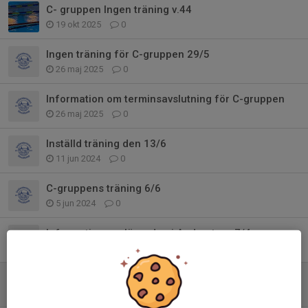
C- gruppen Ingen träning v.44
19 okt 2025
0
Ingen träning för C-gruppen 29/5
26 maj 2025
0
Information om terminsavslutning för C-gruppen
26 maj 2025
0
Inställd träning den 13/6
11 jun 2024
0
C-gruppens träning 6/6
5 jun 2024
0
Information om lägerdag i Anderstorp 7/4
1 apr 2024
0
Påsklov
28 mar 2024
0