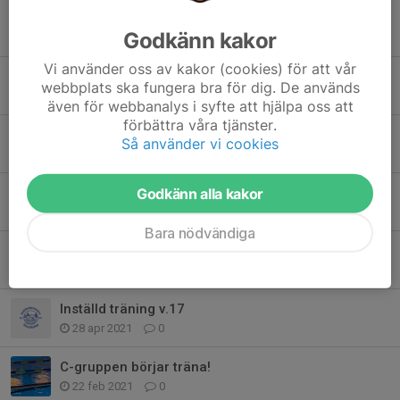
Inställd träning under novemberlovet vecka 44
Godkänn kakor
24 okt 2023
0
Vi använder oss av kakor (cookies) för att vår
Flyttad terminsstart teknikgrupper & simskola
webbplats ska fungera bra för dig. De används
22 jan 2022
0
även för webbanalys i syfte att hjälpa oss att
förbättra våra tjänster.
Inställd träning - V.47 Torsdag (25/11)
Så använder vi cookies
23 nov 2021
0
Inställd träning - torsdag 21 oktober
Godkänn alla kakor
12 okt 2021
0
Bara nödvändiga
C-gruppen terminsstart v34
10 aug 2021
0
Inställd träning v.17
28 apr 2021
0
C-gruppen börjar träna!
22 feb 2021
0