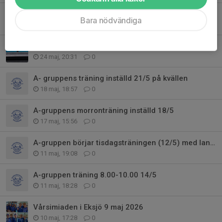
Östsvenska mästerskapen (50m) 30-31 maj 2026
Bara nödvändiga
31 maj, 20:55
0
OBS!! Sommarträning för A-gruppen!
24 maj, 20:31
0
A- gruppens träning inställd 21/5 på kvällen
18 maj, 18:57
0
A-gruppens morronträning inställd 18/5
17 maj, 15:56
0
A-gruppen börjar tisdagsträningen (12/5) med landträning
11 maj, 19:08
0
A-gruppen träning 8.00-10.00 14/5
11 maj, 18:28
0
Vårsimiaden i Eksjö 9 maj 2026
10 maj, 17:28
0