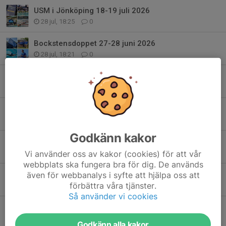
USM i Jönköping 18-19 juli 2026
28 jul, 18:25
0
Bockstensdoppet 27-28 juni 2026
28 jul, 18:21
0
SM i Borås 26 juni 2026
28 jul, 18:18
0
Trevlig sommar & välkommen tillbaka v 34 (A-gruppen)
18 jul, 16:18
0
Godkänn kakor
Träning 7/7 flyttad till 09.00
Vi använder oss av kakor (cookies) för att vår
6 jul, 19:34
0
webbplats ska fungera bra för dig. De används
även för webbanalys i syfte att hjälpa oss att
Flyttat träning idag 24/06
förbättra våra tjänster.
24 jun, 06:23
0
Så använder vi cookies
Inställd träning torsdag 11/6
10 jun, 20:29
0
Godkänn alla kakor