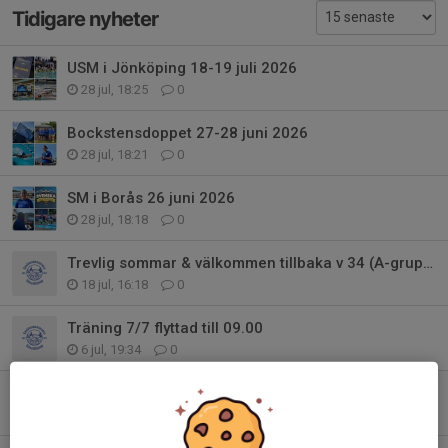
Tidigare nyheter
USM i Jönköping 18-19 juli 2026
28 jul, 18:25
0
Bockstensdoppet 27-28 juni 2026
28 jul, 18:21
0
SM i Borås 26 juni 2026
28 jul, 18:18
0
Trevlig sommar & välkommen tillbaka v 34 (A-gruppen)
18 jul, 16:18
0
Träning 7/7 flyttad till 09.00
6 jul, 19:34
0
Flyttat träning idag 24/06
24 jun, 06:23
0