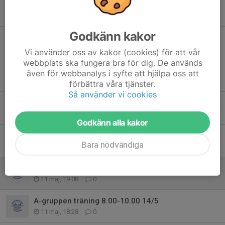
Inställd träning torsdag 11/6
10 jun, 20:29
0
Godkänn kakor
Östsvenska mästerskapen (50m) 30-31 maj 2026
31 maj, 20:55
0
Vi använder oss av kakor (cookies) för att vår
webbplats ska fungera bra för dig. De används
OBS!! Sommarträning för A-gruppen!
även för webbanalys i syfte att hjälpa oss att
24 maj, 20:31
0
förbättra våra tjänster.
Så använder vi cookies
A- gruppens träning inställd 21/5 på kvällen
18 maj, 18:57
0
Godkänn alla kakor
A-gruppens morronträning inställd 18/5
Bara nödvändiga
17 maj, 15:56
0
A-gruppen börjar tisdagsträningen (12/5) med landträning
11 maj, 19:08
0
A-gruppen träning 8.00-10.00 14/5
11 maj, 18:28
0