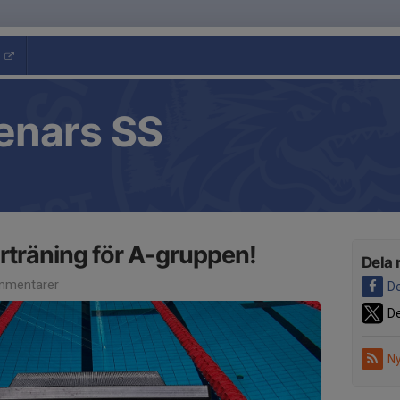
enars SS
träning för A-gruppen!
Dela 
mmentarer
De
De
Ny