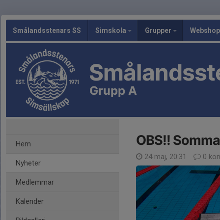
Smålandsstenars SS
Simskola
Grupper
Webshop
Smålandsst
Grupp A
OBS!! Sommar
Hem
24 maj, 20:31
0 ko
Nyheter
Medlemmar
Kalender