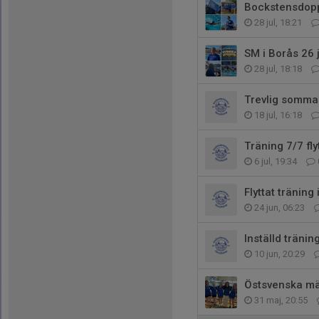
Bockstensdopp
28 jul, 18:21
SM i Borås 26 
28 jul, 18:18
Trevlig sommar
18 jul, 16:18
Träning 7/7 flyt
6 jul, 19:34
Flyttat träning
24 jun, 06:23
Inställd tränin
10 jun, 20:29
Östsvenska mä
31 maj, 20:55