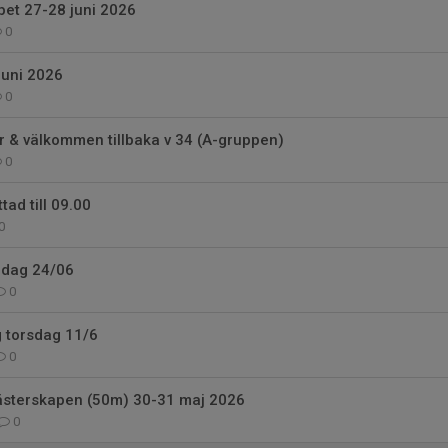
et 27-28 juni 2026
0
juni 2026
0
 & välkommen tillbaka v 34 (A-gruppen)
0
tad till 09.00
0
 idag 24/06
0
g torsdag 11/6
0
sterskapen (50m) 30-31 maj 2026
0