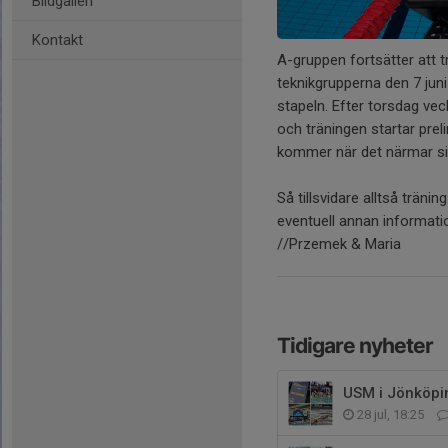
Bildgalleri
Kontakt
A-gruppen fortsätter att t
teknikgrupperna den 7 jun
stapeln. Efter torsdag vec
och träningen startar prel
kommer när det närmar si
Så tillsvidare alltså tränin
eventuell annan informat
//Przemek & Maria
Tidigare nyheter
USM i Jönköpin
28 jul, 18:25