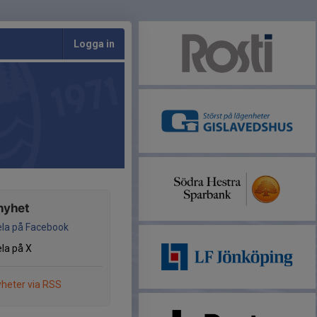
Logga in
nyhet
la på Facebook
la på X
heter via RSS