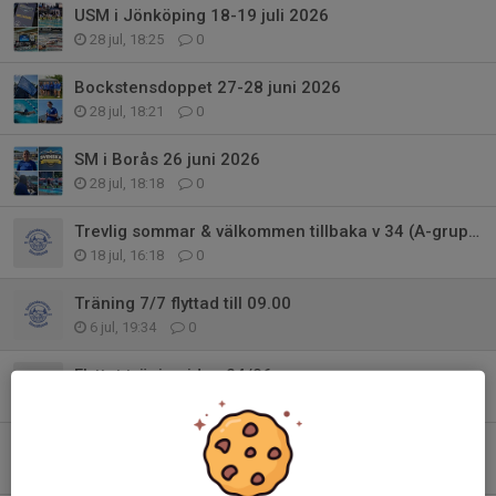
USM i Jönköping 18-19 juli 2026
28 jul, 18:25
0
Bockstensdoppet 27-28 juni 2026
28 jul, 18:21
0
SM i Borås 26 juni 2026
28 jul, 18:18
0
Trevlig sommar & välkommen tillbaka v 34 (A-gruppen)
18 jul, 16:18
0
Träning 7/7 flyttad till 09.00
6 jul, 19:34
0
Flyttat träning idag 24/06
24 jun, 06:23
0
Inställd träning torsdag 11/6
10 jun, 20:29
0