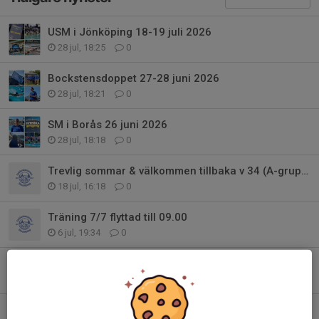
USM i Jönköping 18-19 juli 2026
28 jul, 18:25
0
Bockstensdoppet 27-28 juni 2026
28 jul, 18:21
0
SM i Borås 26 juni 2026
28 jul, 18:18
0
Trevlig sommar & välkommen tillbaka v 34 (A-gruppen)
18 jul, 16:18
0
Träning 7/7 flyttad till 09.00
6 jul, 19:34
0
Flyttat träning idag 24/06
24 jun, 06:23
0
Inställd träning torsdag 11/6