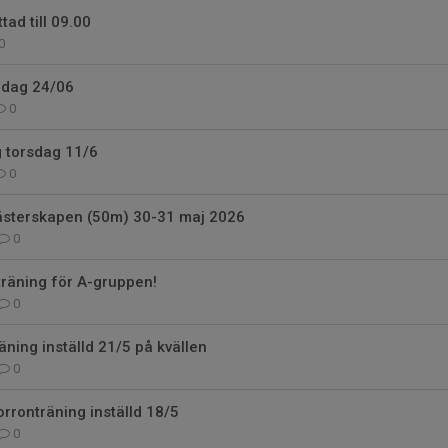
tad till 09.00
0
 idag 24/06
0
g torsdag 11/6
0
sterskapen (50m) 30-31 maj 2026
0
räning för A-gruppen!
0
äning inställd 21/5 på kvällen
0
ronträning inställd 18/5
0