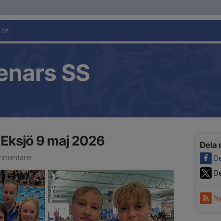
enars SS
 Eksjö 9 maj 2026
Dela 
mmentarer
De
De
Ny