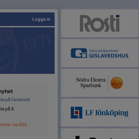
Logga in
nyhet
la på Facebook
la på X
heter via RSS