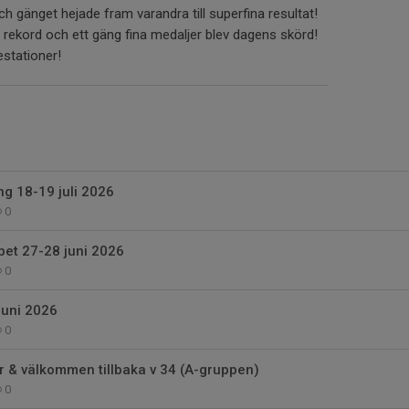
 gänget hejade fram varandra till superfina resultat!
 rekord och ett gäng fina medaljer blev dagens skörd!
restationer!
g 18-19 juli 2026
0
et 27-28 juni 2026
0
juni 2026
0
 & välkommen tillbaka v 34 (A-gruppen)
0