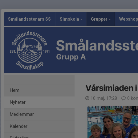
Smålandsstenars SS
Simskola
Grupper
Webshop
Smålandsst
Grupp A
Vårsimiaden i
Hem
10 maj, 17:28
0 ko
Nyheter
Medlemmar
Kalender