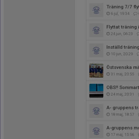
Träning 7/7 flyt
6 jul, 19:34
Flyttat träning
24 jun, 06:23
Inställd tränin
10 jun, 20:29
Östsvenska mä
31 maj, 20:55
OBS!! Sommart
24 maj, 20:31
A- gruppens tr
18 maj, 18:57
A-gruppens mor
17 maj, 15:56