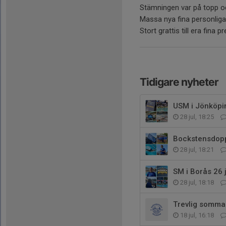
Stämningen var på topp och
Massa nya fina personliga
Stort grattis till era fina p
Tidigare nyheter
USM i Jönköpin
28 jul, 18:25
Bockstensdopp
28 jul, 18:21
SM i Borås 26 
28 jul, 18:18
Trevlig sommar
18 jul, 16:18