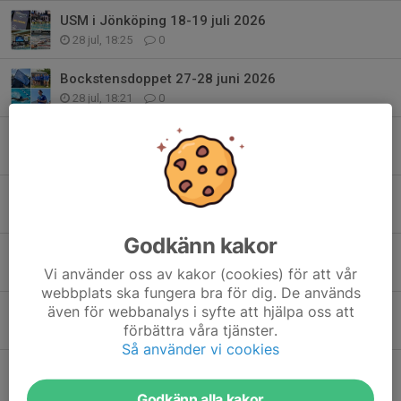
USM i Jönköping 18-19 juli 2026
28 jul, 18:25
0
Bockstensdoppet 27-28 juni 2026
28 jul, 18:21
0
SM i Borås 26 juni 2026
28 jul, 18:18
0
Trevlig sommar & välkommen tillbaka v 34 (A-gruppen)
18 jul, 16:18
0
Godkänn kakor
Träning 7/7 flyttad till 09.00
Vi använder oss av kakor (cookies) för att vår
6 jul, 19:34
0
webbplats ska fungera bra för dig. De används
även för webbanalys i syfte att hjälpa oss att
Flyttat träning idag 24/06
förbättra våra tjänster.
24 jun, 06:23
0
Så använder vi cookies
Inställd träning torsdag 11/6
10 jun, 20:29
0
Godkänn alla kakor