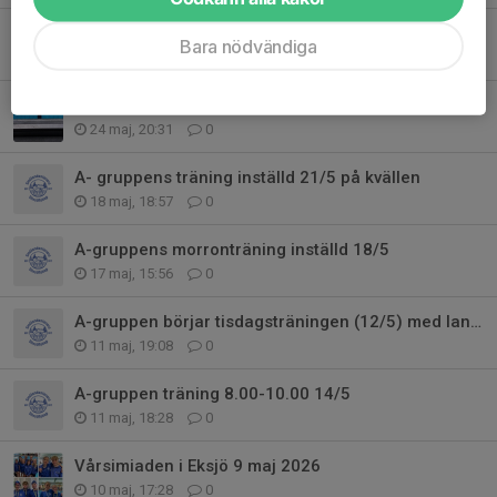
Östsvenska mästerskapen (50m) 30-31 maj 2026
Bara nödvändiga
31 maj, 20:55
0
OBS!! Sommarträning för A-gruppen!
24 maj, 20:31
0
A- gruppens träning inställd 21/5 på kvällen
18 maj, 18:57
0
A-gruppens morronträning inställd 18/5
17 maj, 15:56
0
A-gruppen börjar tisdagsträningen (12/5) med landträning
11 maj, 19:08
0
A-gruppen träning 8.00-10.00 14/5
11 maj, 18:28
0
Vårsimiaden i Eksjö 9 maj 2026
10 maj, 17:28
0