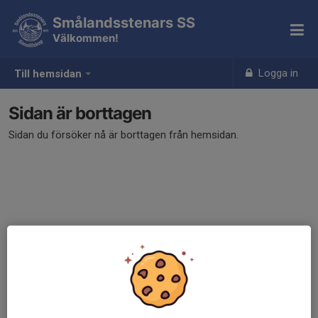
Smålandsstenars SS
Välkommen!
Logga in
Till hemsidan
Sidan är borttagen
Sidan du försöker nå är borttagen från hemsidan.