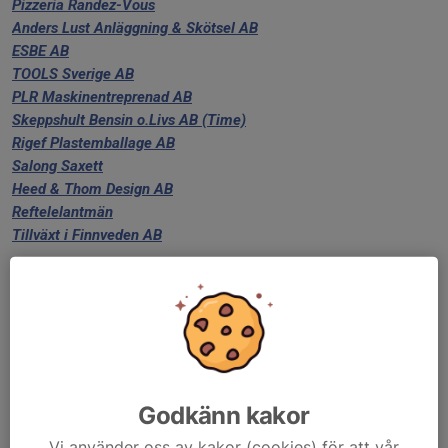
Pizzeria Randez-Vous
Anders Lust Anläggning & Skötsel AB
ESBE AB
TOOLS Sverige AB
PLR Maskinentreprenad AB
Skeppshult Bensin o.Livs AB (Time)
Rigef Plastemballage AB
Salong Saxett
Heed & Thom Design AB
Reftelelantmän
Tillväxt i Finnveden AB
Godkänn kakor
Vi använder oss av kakor (cookies) för att vår