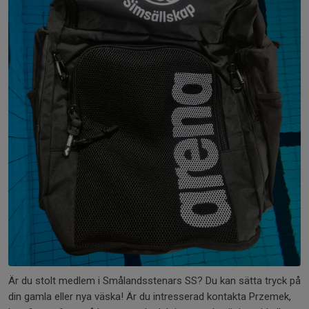
Är du stolt medlem i Smålandsstenars SS? Du kan sätta tryck på
din gamla eller nya väska! Är du intresserad kontakta Przemek,