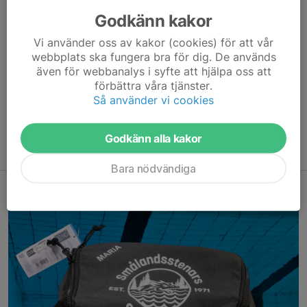
Godkänn kakor
Vi använder oss av kakor (cookies) för att vår
webbplats ska fungera bra för dig. De används
även för webbanalys i syfte att hjälpa oss att
Priser inklusive tryck, litet på bröstet och stort på ryggen:
förbättra våra tjänster.
kort ärm (Craft), senior (XS - ) / 320 kr
Så använder vi cookies
kort ärm (Craft), junior ( - 164 cl) / 270 kr
lång ärm (Craft), senior (XS - ) / 370 kr
Godkänn alla kakor
hoodie (Arena) / 450 kr
Bara nödvändiga
Vill du ha tryck på din väska?