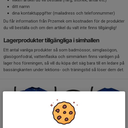
vilken artikel du vill beställa (färg, storlek, antal etc)
ditt namn
dina kontaktuppgifter (mailadress och telefonnummer)
Du får information från Przemek om kostnaden för de produkter
du vill beställa och om den artikel du valt inte finns tillgänglig!
Lagerprodukter tillgängliga i simhallen
Ett antal vanliga produkter så som badmössor, simglasögon,
glasögonfodral, vattenflaska och simmärken finns vanligen på
lager hos föreningen, så vill du köpa det säg bara till en ledare på
bassängkanten under lektions- och träningstid så löser dem det.