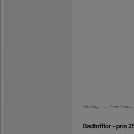
Vilka färger som finns hemma i 
Badtofflor - pris 2