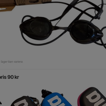
lager kan variera.
ris 90 kr