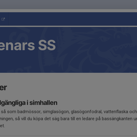
enars SS
er
lgängliga i simhallen
ter så som badmössor, simglasögon, glasögonfodral, vattenflaska oc
ningen, så vill du köpa det säg bara till en ledare på bassängkanten u
et.