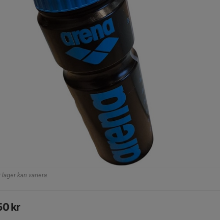
lager kan variera.
50 kr