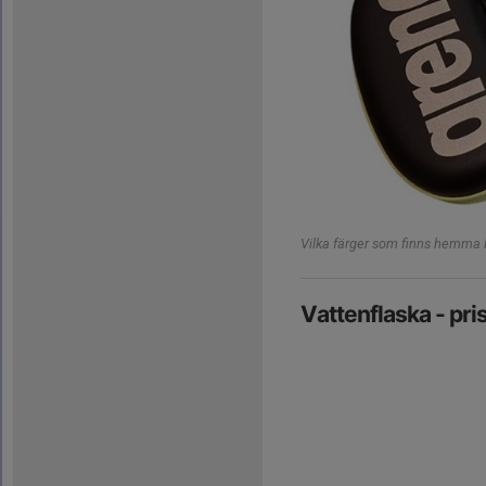
Vilka färger som finns hemma i 
Vattenflaska - pri