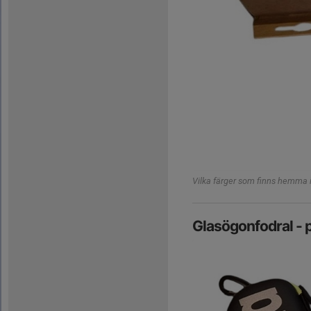
Vilka färger som finns hemma i 
Glasögonfodral - p