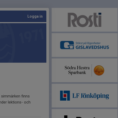
Logga in
h simmärken finns
nder lektions- och