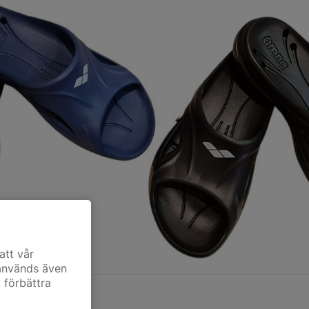
att vår
 används även
t förbättra