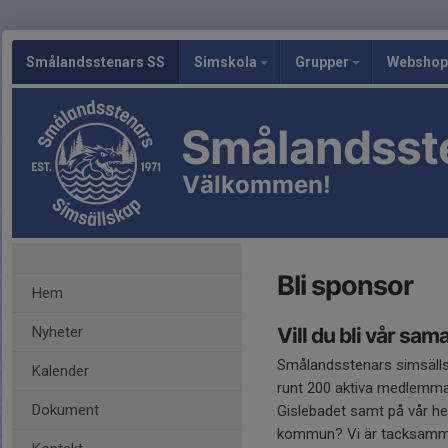
Smålandsstenars SS
Simskola
Grupper
Webshop
Smålandsst
Välkommen!
Bli sponsor
Hem
Nyheter
Vill du bli vår sa
Smålandsstenars simsällska
Kalender
runt 200 aktiva medlemmar 
Dokument
Gislebadet samt på vår hem
kommun? Vi är tacksamma 