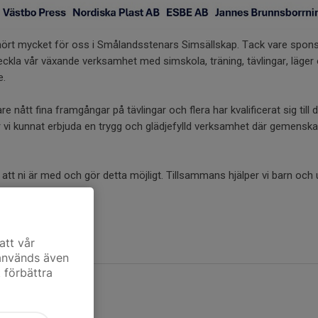
ört mycket för oss i Smålandsstenars Simsällskap. Tack vare spons
ckla vår växande verksamhet med simskola, träning, tävlingar, läger 
e.
 nått fina framgångar på tävlingar och flera har kvalificerat sig till 
 vi kunnat erbjuda en trygg och glädjefylld verksamhet där gemenska
 att ni är med och gör detta möjligt. Tillsammans hjälper vi barn oc
ngen.
skap
att vår
 används även
t förbättra