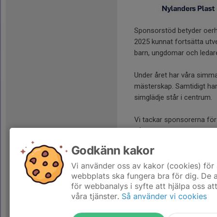
Sponsorstöd betyder oerh
2025 kunnat fortsätta utve
barn, ungdomar och ledar
Under året har våra simmare
mästerskap. Samtidigt har
simglädje står i centrum.
Vi tackar sponsorerna för
både i och utanför bassä
Godkänn kakor
Styrelsen
Smålandsstenars Simsäll
Vi använder oss av kakor (cookies) för 
webbplats ska fungera bra för dig. De
för webbanalys i syfte att hjälpa oss at
våra tjänster.
Så använder vi cookies