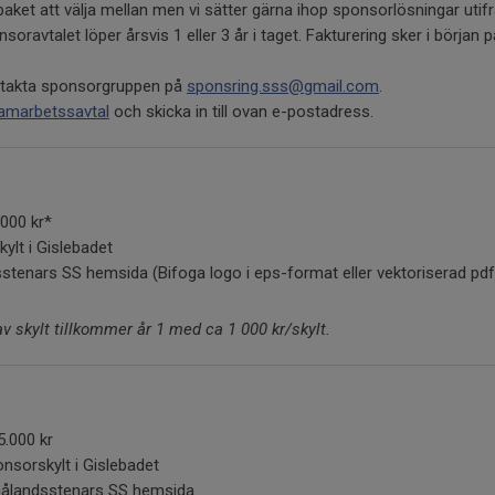
aket att välja mellan men vi sätter gärna ihop sponsorlösningar utifr
ravtalet löper årsvis 1 eller 3 år i taget. Fakturering sker i början p
ntakta sponsorgruppen på
sponsring.sss@gmail.com
.
amarbetssavtal
och skicka in till ovan e-postadress.
.000 kr*
ylt i Gislebadet
tenars SS hemsida (Bifoga logo i eps-format eller vektoriserad pdf
 av skylt tillkommer år 1 med ca 1 000 kr/skylt.
5.000 kr
sorskylt i Gislebadet
ålandsstenars SS hemsida