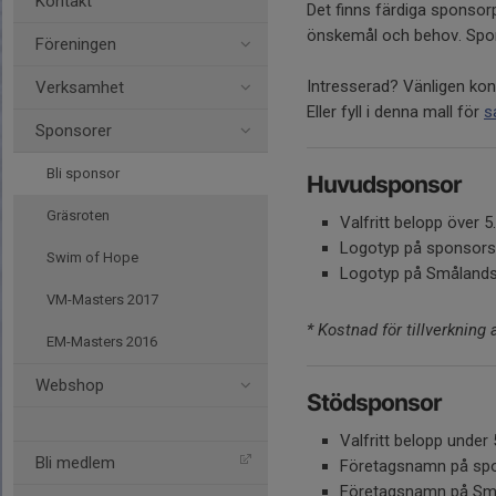
Kontakt
Det finns färdiga sponsorp
önskemål och behov. Sponso
Föreningen
Intresserad? Vänligen ko
Verksamhet
Eller fyll i denna mall för
s
Sponsorer
Bli sponsor
Huvudsponsor
Gräsroten
Valfritt belopp över 5
Logotyp på sponsorsk
Swim of Hope
Logotyp på Smålandss
VM-Masters 2017
* Kostnad för tillverkning
EM-Masters 2016
Webshop
Stödsponsor
Valfritt belopp under 
Bli medlem
Företagsnamn på spon
Företagsnamn på Sm