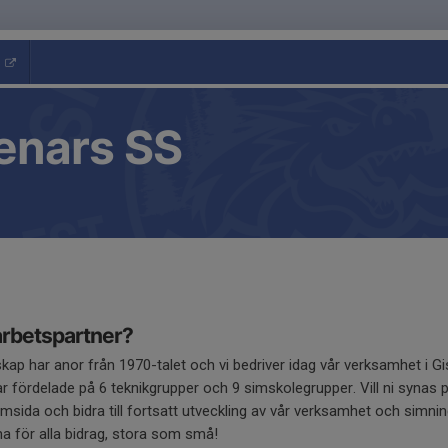
enars SS
marbetspartner?
p har anor från 1970-talet och vi bedriver idag vår verksamhet i Gis
fördelade på 6 teknikgrupper och 9 simskolegrupper. Vill ni synas på
sida och bidra till fortsatt utveckling av vår verksamhet och simnin
för alla bidrag, stora som små!