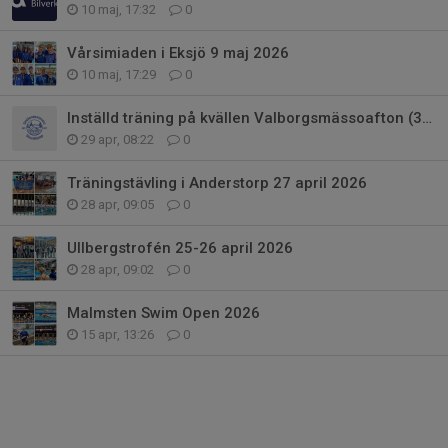
10 maj, 17:32
0
Vårsimiaden i Eksjö 9 maj 2026
10 maj, 17:29
0
Inställd träning på kvällen Valborgsmässoafton (30/4)
29 apr, 08:22
0
Träningstävling i Anderstorp 27 april 2026
28 apr, 09:05
0
Ullbergstrofén 25-26 april 2026
28 apr, 09:02
0
Malmsten Swim Open 2026
15 apr, 13:26
0