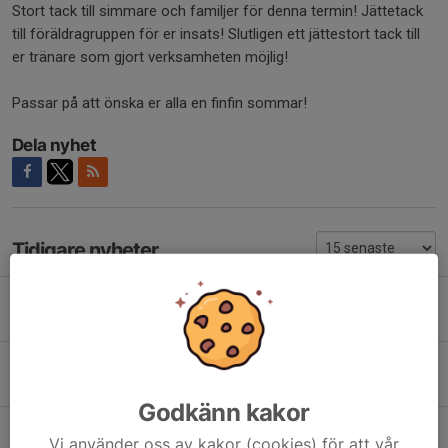
Stort tack till simmare och familjer för denna termin! Jättetack
till föräldragruppen för er insats! Slutligen ett jättestort tack till
er tränare som gjort verksamheten möjlig!
Passar på att önska er alla en finfin sommar!
Dela nyhet
Tidigare nyheter
USM i Jönköping 18-19 juli 2026
28 jul, 18:26
0
Bockstensdoppet 27-28 juni 2026
28 jul, 18:22
0
Godkänn kakor
SM i Borås 26 juni 2026
Vi använder oss av kakor (cookies) för att vår