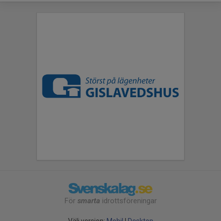
För
smarta
idrottsföreningar
Välj version:
Mobil
|
Desktop