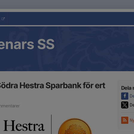
enars SS
l Södra Hestra Sparbank för ert
Dela 
De
De
mmentarer
Ny