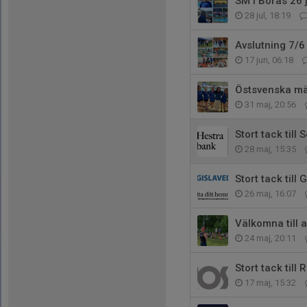
SM i Borås 26 
28 jul, 18:19
Avslutning 7/6
17 jun, 06:18
Östsvenska mä
31 maj, 20:56
Stort tack till
28 maj, 15:35
Stort tack till
26 maj, 16:07
Välkomna till 
24 maj, 20:11
Stort tack till 
17 maj, 15:32