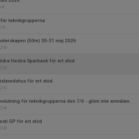
juni 2026
0
 för teknikgrupperna
0
sterskapen (50m) 30-31 maj 2026
0
 Södra Hestra Sparbank för ert stöd
0
 Gislavedshus för ert stöd
0
avslutning för teknikgrupperna den 7/6 - glöm inte anmälan.
0
Rosti GP för ert stöd
0