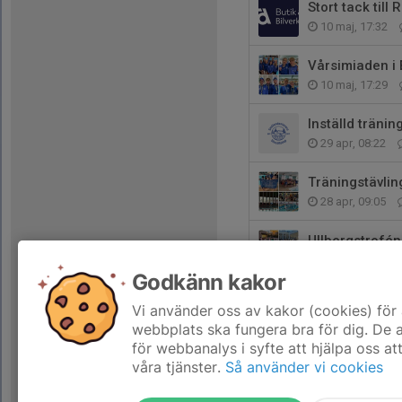
Stort tack till
10 maj, 17:32
Vårsimiaden i 
10 maj, 17:29
Inställd träni
29 apr, 08:22
Träningstävlin
28 apr, 09:05
Ullbergstrofén
28 apr, 09:02
Godkänn kakor
Malmsten Swi
Vi använder oss av kakor (cookies) för 
15 apr, 13:26
webbplats ska fungera bra för dig. De
för webbanalys i syfte att hjälpa oss at
våra tjänster.
Så använder vi cookies