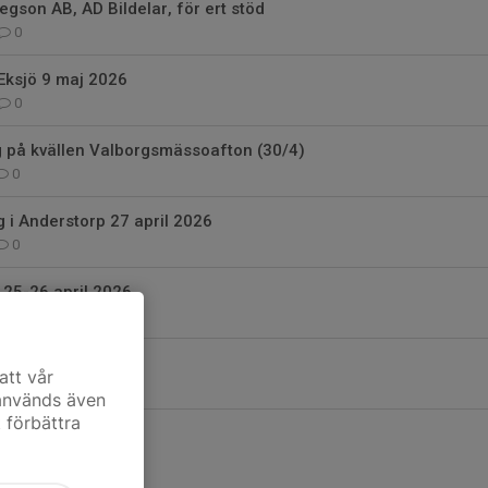
 Regson AB, AD Bildelar, för ert stöd
0
Eksjö 9 maj 2026
0
ng på kvällen Valborgsmässoafton (30/4)
0
g i Anderstorp 27 april 2026
0
 25-26 april 2026
0
m Open 2026
att vår
0
 används även
t förbättra