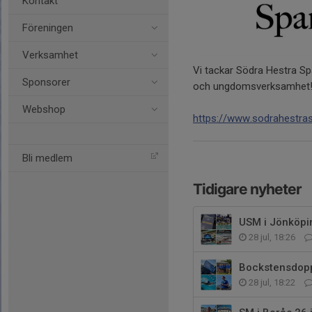
Kontakt
Föreningen
Verksamhet
Vi tackar Södra Hestra Spa
Sponsorer
och ungdomsverksamhet! V
Webshop
https://www.sodrahestra
Bli medlem
Tidigare nyheter
USM i Jönköpin
28 jul, 18:26
Bockstensdopp
28 jul, 18:22