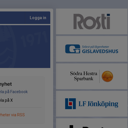
Logga in
nyhet
la på Facebook
la på X
heter via RSS