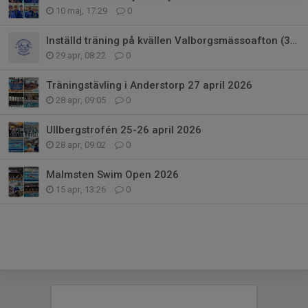
10 maj, 17:29
0
Inställd träning på kvällen Valborgsmässoafton (30/4)
29 apr, 08:22
0
Träningstävling i Anderstorp 27 april 2026
28 apr, 09:05
0
Ullbergstrofén 25-26 april 2026
28 apr, 09:02
0
Malmsten Swim Open 2026
15 apr, 13:26
0