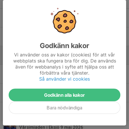
17 jun, 06:18
0
Östsvenska mästerskapen (50m) 30-31 maj 2026
31 maj, 20:56
0
Stort tack till Södra Hestra Sparbank för ert stöd
28 maj, 15:35
0
Godkänn kakor
Stort tack till Gislavedshus för ert stöd
Vi använder oss av kakor (cookies) för att vår
26 maj, 16:07
0
webbplats ska fungera bra för dig. De används
även för webbanalys i syfte att hjälpa oss att
Välkomna till avslutning för teknikgrupperna den 7/6 - glöm inte anmälan.
förbättra våra tjänster.
24 maj, 20:11
0
Så använder vi cookies
Stort tack till Rosti GP för ert stöd
Godkänn alla kakor
17 maj, 15:32
0
Bara nödvändiga
Stort tack till Regson AB, AD Bildelar, för ert stöd
10 maj, 17:32
0
Vårsimiaden i Eksjö 9 maj 2026