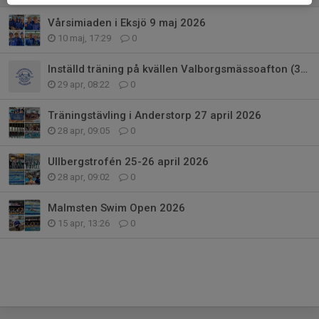
Vårsimiaden i Eksjö 9 maj 2026
10 maj, 17:29
0
Inställd träning på kvällen Valborgsmässoafton (30/4)
29 apr, 08:22
0
Träningstävling i Anderstorp 27 april 2026
28 apr, 09:05
0
Ullbergstrofén 25-26 april 2026
28 apr, 09:02
0
Malmsten Swim Open 2026
15 apr, 13:26
0