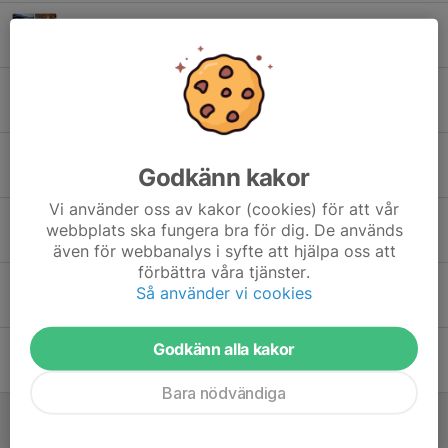
Avslutning 7/6 för teknikgrupperna
17 jun, 06:18
0
Östsvenska mästerskapen (50m) 30-31 maj 2026
31 maj, 20:56
0
Stort tack till Södra Hestra Sparbank för ert stöd
Godkänn kakor
28 maj, 15:35
0
Vi använder oss av kakor (cookies) för att vår
Stort tack till Gislavedshus för ert stöd
webbplats ska fungera bra för dig. De används
26 maj, 16:07
0
även för webbanalys i syfte att hjälpa oss att
förbättra våra tjänster.
Välkomna till avslutning för teknikgrupperna den 7/6 - glöm inte anmälan.
Så använder vi cookies
24 maj, 20:11
0
Godkänn alla kakor
Stort tack till Rosti GP för ert stöd
17 maj, 15:32
0
Bara nödvändiga
Stort tack till Regson AB, AD Bildelar, för ert stöd
10 maj, 17:32
0