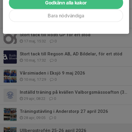
Godkänn alla kakor
26 maj, 16:07
0
Bara nödvändiga
Välkomna till avslutning för teknikgrupperna den 7/6 - glöm inte anmälan.
24 maj, 20:11
0
Stort tack till Rosti GP för ert stöd
17 maj, 15:32
0
Stort tack till Regson AB, AD Bildelar, för ert stöd
10 maj, 17:32
0
Vårsimiaden i Eksjö 9 maj 2026
10 maj, 17:29
0
Inställd träning på kvällen Valborgsmässoafton (30/4)
29 apr, 08:22
0
Träningstävling i Anderstorp 27 april 2026
28 apr, 09:05
0
Ullbergstrofén 25-26 april 2026