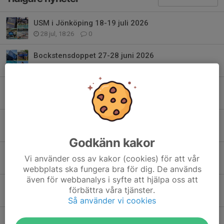
USM i Jönköping 18-19 juli 2026
28 jul, 18:26
0
Bockstensdoppet 27-28 juni 2026
28 jul, 18:22
0
SM i Borås 26 juni 2026
28 jul, 18:19
0
Avslutning 7/6 för teknikgrupperna
17 jun, 06:18
0
Godkänn kakor
Östsvenska mästerskapen (50m) 30-31 maj 2026
Vi använder oss av kakor (cookies) för att vår
31 maj, 20:56
0
webbplats ska fungera bra för dig. De används
även för webbanalys i syfte att hjälpa oss att
Stort tack till Södra Hestra Sparbank för ert stöd
förbättra våra tjänster.
28 maj, 15:35
0
Så använder vi cookies
Stort tack till Gislavedshus för ert stöd