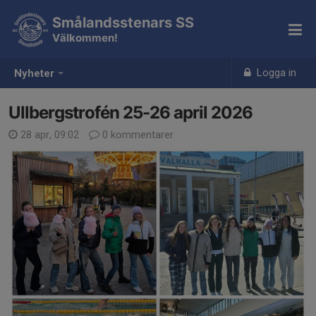
Smålandsstenars SS
Välkommen!
Logga in
Nyheter
Ullbergstrofén 25-26 april 2026
28 apr, 09:02
0 kommentarer