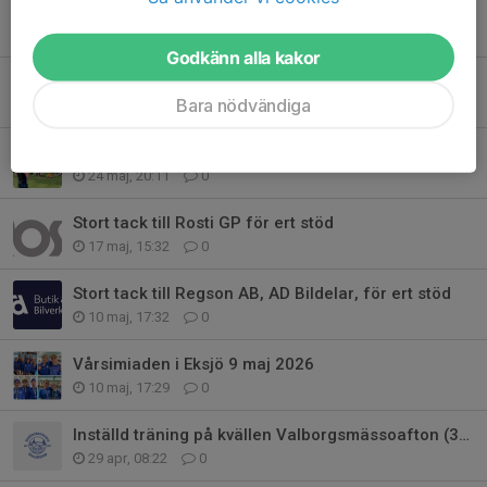
Stort tack till Södra Hestra Sparbank för ert stöd
28 maj, 15:35
0
Godkänn alla kakor
Stort tack till Gislavedshus för ert stöd
Bara nödvändiga
26 maj, 16:07
0
Välkomna till avslutning för teknikgrupperna den 7/6 - glöm inte anmälan.
24 maj, 20:11
0
Stort tack till Rosti GP för ert stöd
17 maj, 15:32
0
Stort tack till Regson AB, AD Bildelar, för ert stöd
10 maj, 17:32
0
Vårsimiaden i Eksjö 9 maj 2026
10 maj, 17:29
0
Inställd träning på kvällen Valborgsmässoafton (30/4)
29 apr, 08:22
0