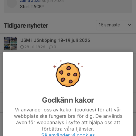
Anna Juza
30 jun 2025
Stort TACK!!!
Tidigare nyheter
USM i Jönköping 18-19 juli 2026
28 jul, 18:26
0
Bockstensdoppet 27-28 juni 2026
28 jul, 18:22
0
SM i Borås 26 juni 2026
28 jul, 18:19
0
Godkänn kakor
Avslutning 7/6 för teknikgrupperna
17 jun, 06:18
0
Vi använder oss av kakor (cookies) för att vår
webbplats ska fungera bra för dig. De används
Östsvenska mästerskapen (50m) 30-31 maj 2026
även för webbanalys i syfte att hjälpa oss att
31 maj, 20:56
0
förbättra våra tjänster.
Så använder vi cookies