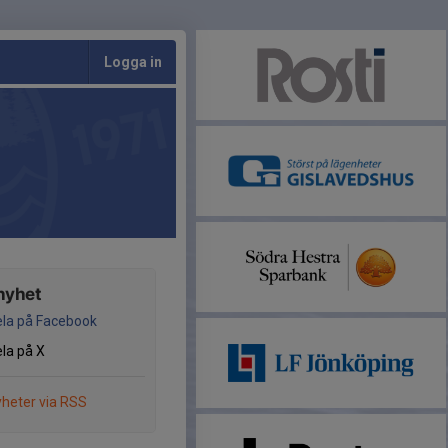
Logga in
nyhet
la på Facebook
la på X
heter via RSS