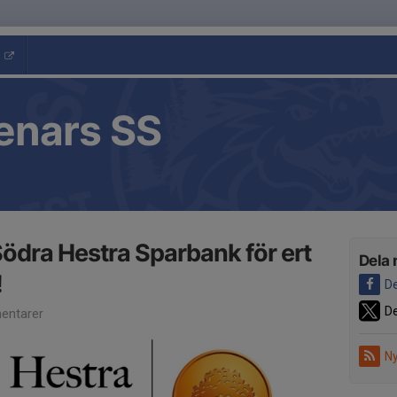
enars SS
l Södra Hestra Sparbank för ert
Dela 
!
De
De
entarer
Ny