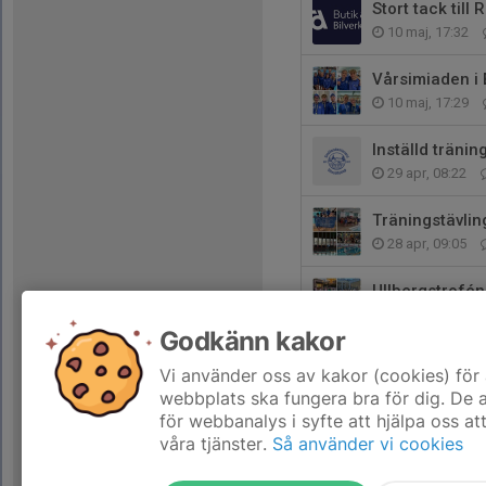
Stort tack till
10 maj, 17:32
Vårsimiaden i 
10 maj, 17:29
Inställd träni
29 apr, 08:22
Träningstävlin
28 apr, 09:05
Ullbergstrofén
28 apr, 09:02
Godkänn kakor
Malmsten Swi
Vi använder oss av kakor (cookies) för 
15 apr, 13:26
webbplats ska fungera bra för dig. De
för webbanalys i syfte att hjälpa oss at
våra tjänster.
Så använder vi cookies