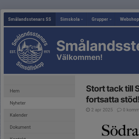
Smålandsstenars SS
Simskola
Grupper
Webshop
Smålandsst
Välkommen!
Stort tack til
Hem
fortsatta stöd
Nyheter
2 apr 2025
0 komm
Kalender
Dokument