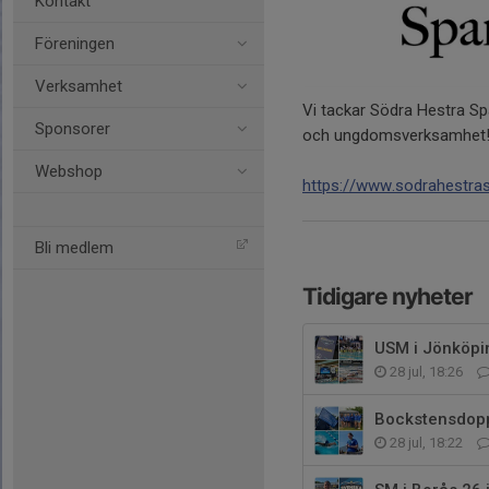
Kontakt
Föreningen
Verksamhet
Vi tackar Södra Hestra Spa
Sponsorer
och ungdomsverksamhet! V
Webshop
https://www.sodrahestra
Bli medlem
Tidigare nyheter
USM i Jönköpin
28 jul, 18:26
Bockstensdopp
28 jul, 18:22