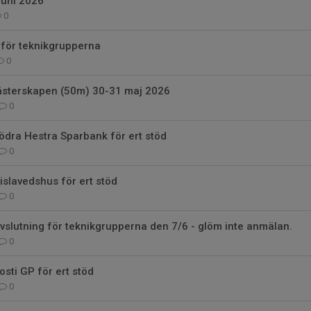
juni 2026
0
 för teknikgrupperna
0
sterskapen (50m) 30-31 maj 2026
0
 Södra Hestra Sparbank för ert stöd
0
 Gislavedshus för ert stöd
0
avslutning för teknikgrupperna den 7/6 - glöm inte anmälan.
0
Rosti GP för ert stöd
0