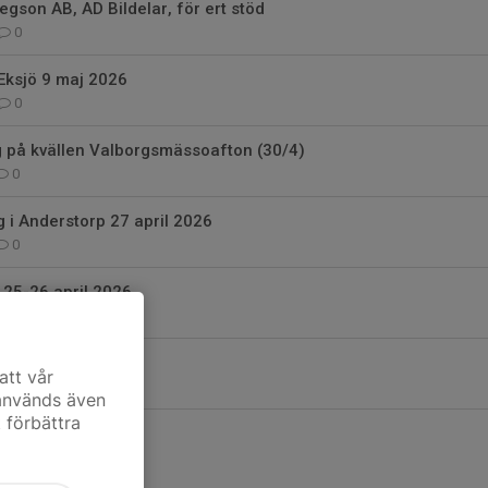
 Regson AB, AD Bildelar, för ert stöd
0
Eksjö 9 maj 2026
0
ng på kvällen Valborgsmässoafton (30/4)
0
g i Anderstorp 27 april 2026
0
 25-26 april 2026
0
m Open 2026
att vår
0
 används även
t förbättra