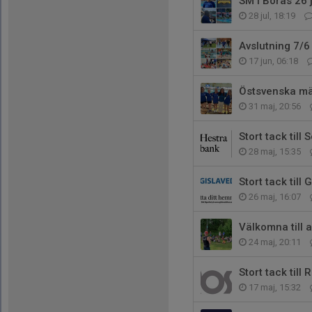
SM i Borås 26 
28 jul, 18:19
Avslutning 7/6
17 jun, 06:18
Östsvenska mä
31 maj, 20:56
Stort tack till
28 maj, 15:35
Stort tack till
26 maj, 16:07
Välkomna till 
24 maj, 20:11
Stort tack till 
17 maj, 15:32