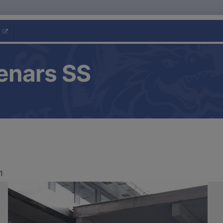
enars SS
1