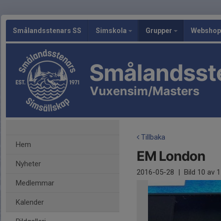
Smålandsstenars SS
Simskola
Grupper
Webshop
Smålandsst
Vuxensim/Masters
Tillbaka
Hem
EM London
Nyheter
2016-05-28
|
Bild
10
av 1
Medlemmar
Kalender