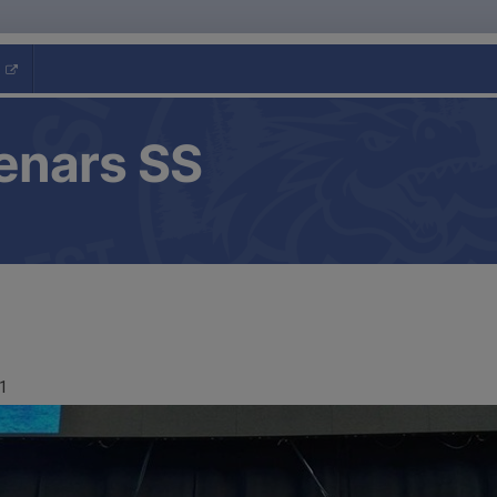
enars SS
1