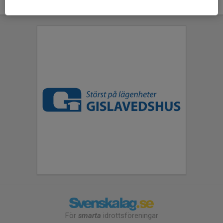
För
smarta
idrottsföreningar