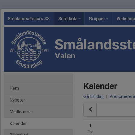
Smålandsstenars SS
Simskola
Grupper
Webshop
Smålandsst
Valen
Kalender
Hem
Gå till idag
|
Prenumerer
Nyheter
Medlemmar
Kalender
1
Fre