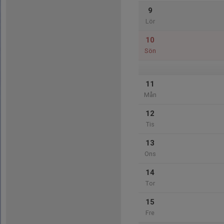
9
Lör
10
Sön
11
Mån
12
Tis
13
Ons
14
Tor
15
Fre