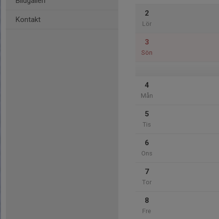
Bildgalleri
2
Kontakt
Lör
3
Sön
4
Mån
5
Tis
6
Ons
7
Tor
8
Fre