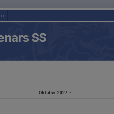
enars SS
a
Oktober 2027