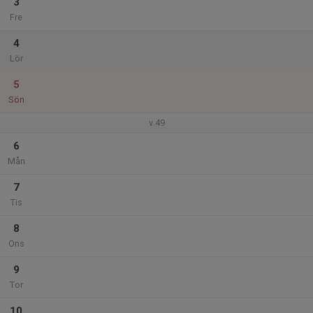
3
Fre
4
Lör
5
Sön
v.49
6
Mån
7
Tis
8
Ons
9
Tor
10