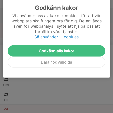
Fre
Godkänn kakor
18
Vi använder oss av kakor (cookies) för att vår
Lör
webbplats ska fungera bra för dig. De används
även för webbanalys i syfte att hjälpa oss att
19
förbättra våra tjänster.
Sön
Så använder vi cookies
v.51
20
Godkänn alla kakor
Mån
Bara nödvändiga
21
Tis
22
Ons
23
Tor
24