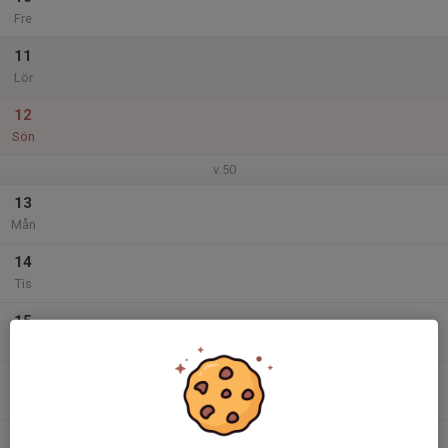
Fre
11
Lör
12
Sön
v.50
13
Mån
14
Tis
15
Ons
16
Tor
17