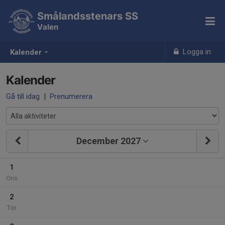
Smålandsstenars SS
Valen
Logga in
Kalender
Kalender
Gå till idag
|
Prenumerera
December 2027
1
Ons
2
Tor