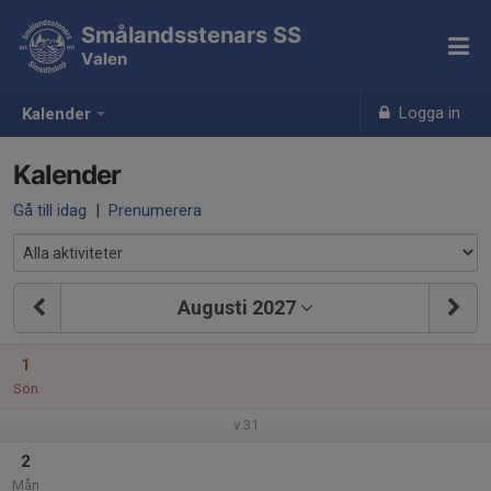
Smålandsstenars SS
Valen
Logga in
Kalender
Kalender
Gå till idag
|
Prenumerera
Augusti 2027
1
Sön
v.31
2
Mån