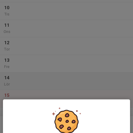
10
Tis
11
Ons
12
Tor
13
Fre
14
Lör
15
Sön
v.33
16
Mån