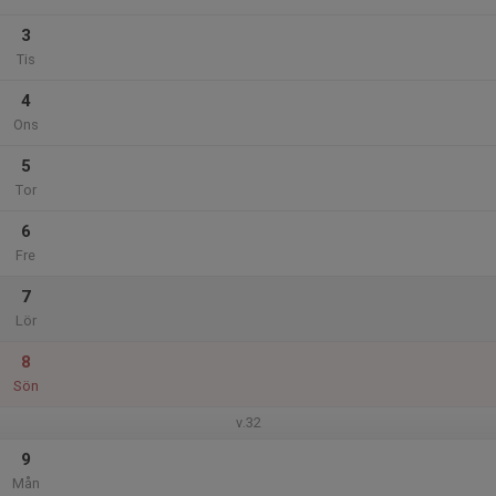
3
Tis
4
Ons
5
Tor
6
Fre
7
Lör
8
Sön
v.32
9
Mån