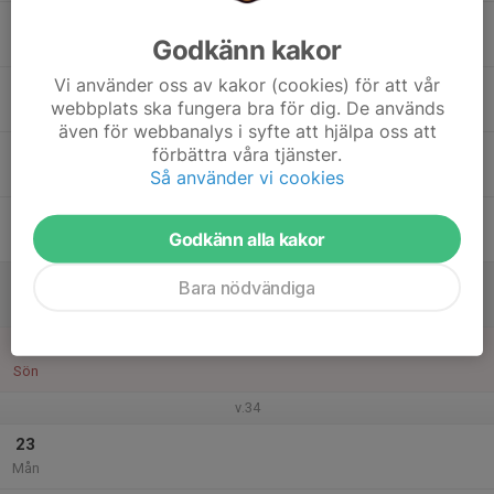
17
Godkänn kakor
Tis
Vi använder oss av kakor (cookies) för att vår
18
webbplats ska fungera bra för dig. De används
Ons
även för webbanalys i syfte att hjälpa oss att
19
förbättra våra tjänster.
Så använder vi cookies
Tor
20
Godkänn alla kakor
Fre
21
Bara nödvändiga
Lör
22
Sön
v.34
23
Mån