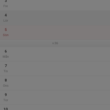
3
Fre
4
Lör
5
Sön
v.36
6
Mån
7
Tis
8
Ons
9
Tor
10