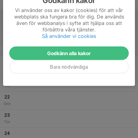
Godkänn kakor
Fre
Vi använder oss av kakor (cookies) för att vår
18
webbplats ska fungera bra för dig. De används
Lör
även för webbanalys i syfte att hjälpa oss att
förbättra våra tjänster.
19
Så använder vi cookies
Sön
v.38
Godkänn alla kakor
20
Bara nödvändiga
Mån
21
Tis
22
Ons
23
Tor
24