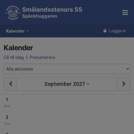
Smålandsstenars SS
Späckhuggaren
Logga in
Kalender
Kalender
Gå till idag
|
Prenumerera
September 2027
1
Ons
2
Tor