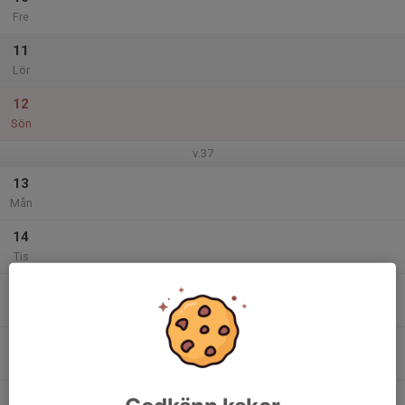
Fre
11
Lör
12
Sön
v.37
13
Mån
14
Tis
15
Ons
16
Tor
17