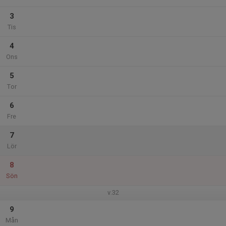
3
Tis
4
Ons
5
Tor
6
Fre
7
Lör
8
Sön
v.32
9
Mån