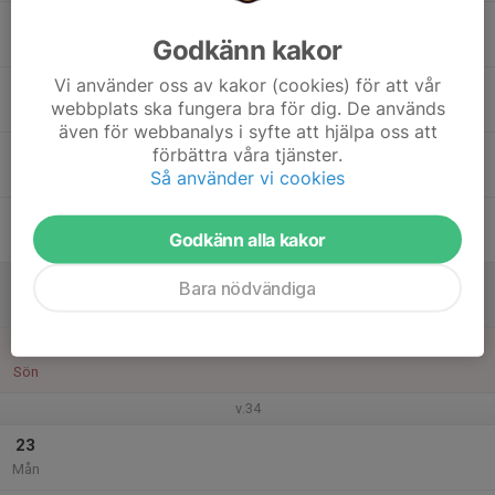
17
Godkänn kakor
Tis
Vi använder oss av kakor (cookies) för att vår
18
webbplats ska fungera bra för dig. De används
Ons
även för webbanalys i syfte att hjälpa oss att
19
förbättra våra tjänster.
Så använder vi cookies
Tor
20
Godkänn alla kakor
Fre
21
Bara nödvändiga
Lör
22
Sön
v.34
23
Mån