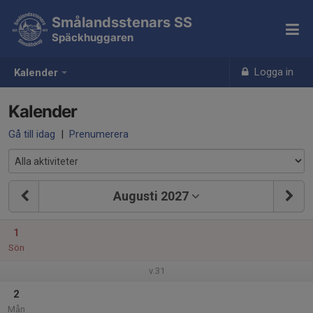
Smålandsstenars SS
Späckhuggaren
Logga in
Kalender
Kalender
Gå till idag
|
Prenumerera
Augusti 2027
1
Sön
v.31
2
Mån