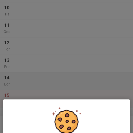
10
Tis
11
Ons
12
Tor
13
Fre
14
Lör
15
Sön
v.33
16
Mån