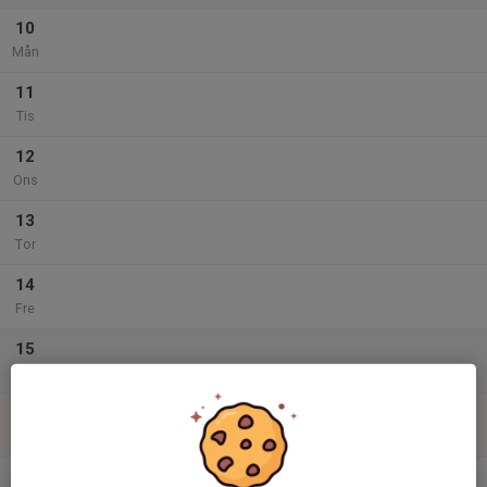
10
Mån
11
Tis
12
Ons
13
Tor
14
Fre
15
Lör
16
Sön
v.20