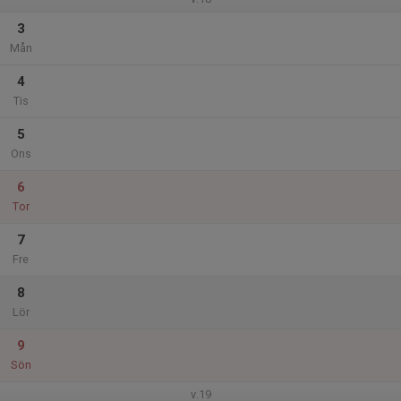
3
Mån
4
Tis
5
Ons
6
Tor
7
Fre
8
Lör
9
Sön
v.19