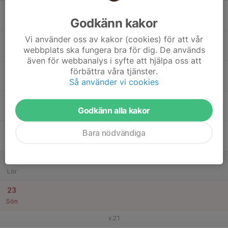
17
Godkänn kakor
Mån
Vi använder oss av kakor (cookies) för att vår
18
webbplats ska fungera bra för dig. De används
Tis
även för webbanalys i syfte att hjälpa oss att
19
förbättra våra tjänster.
Så använder vi cookies
Ons
20
Godkänn alla kakor
Tor
21
Bara nödvändiga
Fre
22
Lör
23
Sön
v.21