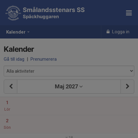
Smålandsstenars SS
Späckhuggaren
Logga in
Kalender
Kalender
Gå till idag
|
Prenumerera
Maj 2027
1
Lör
2
Sön
v.18