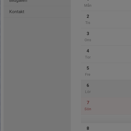
Bildgalleri
Mån
Kontakt
2
Tis
3
Ons
4
Tor
5
Fre
6
Lör
7
Sön
8