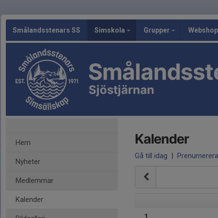
Smålandsstenars SS
Simskola
Grupper
Webshop
Smålandsst
Sjöstjärnan
Kalender
Hem
Gå till idag
|
Prenumerer
Nyheter
Medlemmar
Kalender
1