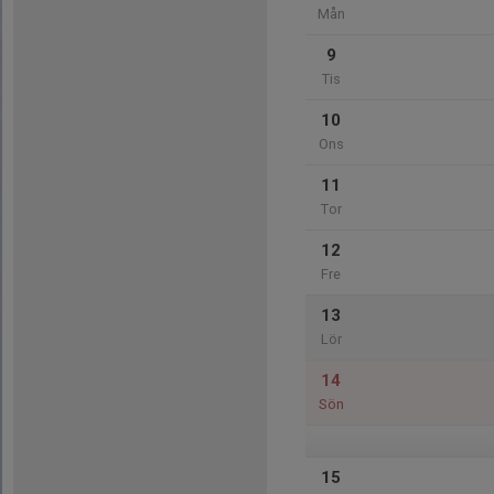
Mån
9
Tis
10
Ons
11
Tor
12
Fre
13
Lör
14
Sön
15