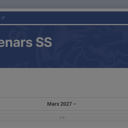
enars SS
a
Mars 2027
v.9