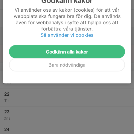
Godkänn kakor
Tor
Vi använder oss av kakor (cookies) för att vår
18
webbplats ska fungera bra för dig. De används
Fre
även för webbanalys i syfte att hjälpa oss att
förbättra våra tjänster.
19
Så använder vi cookies
Lör
20
Godkänn alla kakor
Sön
Bara nödvändiga
v.25
21
Mån
22
Tis
23
Ons
24