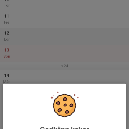
Tor
11
Fre
12
Lör
13
Sön
v.24
14
Mån
15
Tis
16
Ons
17