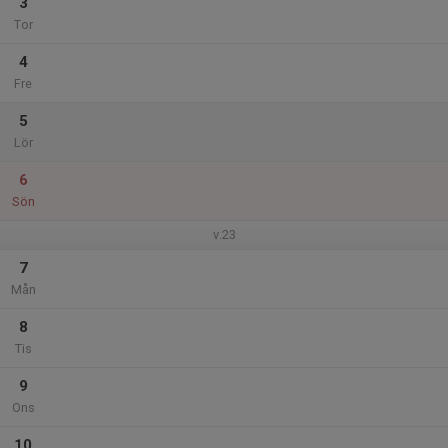
3
Tor
4
Fre
5
Lör
6
Sön
v.23
7
Mån
8
Tis
9
Ons
10