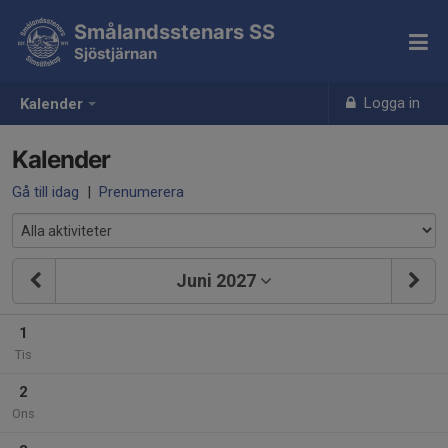
Smålandsstenars SS
Sjöstjärnan
Logga in
Kalender
Kalender
Gå till idag
|
Prenumerera
Juni 2027
1
Tis
2
Ons