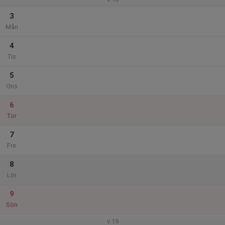
3
Mån
4
Tis
5
Ons
6
Tor
7
Fre
8
Lör
9
Sön
v.19