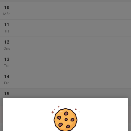
10
Mån
11
Tis
12
Ons
13
Tor
14
Fre
15
Lör
16
Sön
v.20