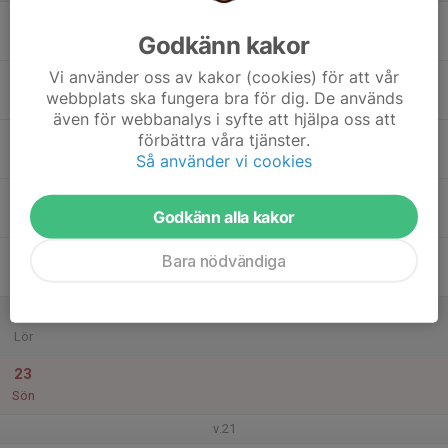
17
Godkänn kakor
Mån
Vi använder oss av kakor (cookies) för att vår
18
webbplats ska fungera bra för dig. De används
Tis
även för webbanalys i syfte att hjälpa oss att
19
förbättra våra tjänster.
Så använder vi cookies
Ons
20
Godkänn alla kakor
Tor
21
Bara nödvändiga
Fre
22
Lör
23
Sön
v.21