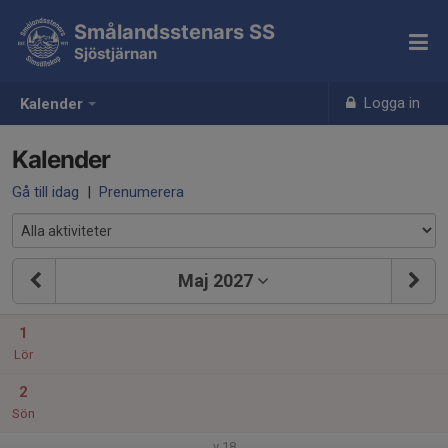
Smålandsstenars SS
Sjöstjärnan
Logga in
Kalender
Kalender
Gå till idag
|
Prenumerera
Maj 2027
1
Lör
2
Sön
v.18