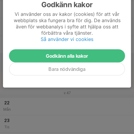
Godkänn kakor
17
Ons
Vi använder oss av kakor (cookies) för att vår
webbplats ska fungera bra för dig. De används
18
även för webbanalys i syfte att hjälpa oss att
Tor
förbättra våra tjänster.
Så använder vi cookies
19
Fre
Godkänn alla kakor
20
Lör
Bara nödvändiga
21
Sön
v.47
22
Mån
23
Tis