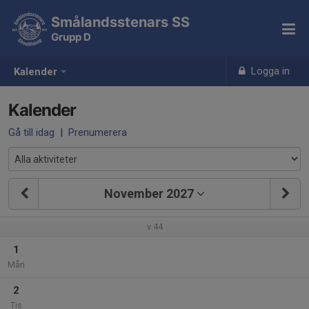
Smålandsstenars SS
Grupp D
Logga in
Kalender
Kalender
Gå till idag
|
Prenumerera
November 2027
v.44
1
Mån
2
Tis