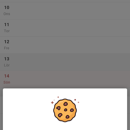
10
Ons
11
Tor
12
Fre
13
Lör
14
Sön
v.46
15
Mån
16
Tis