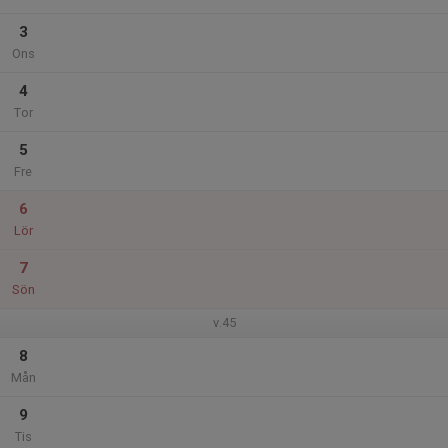
3
Ons
4
Tor
5
Fre
6
Lör
7
Sön
v.45
8
Mån
9
Tis