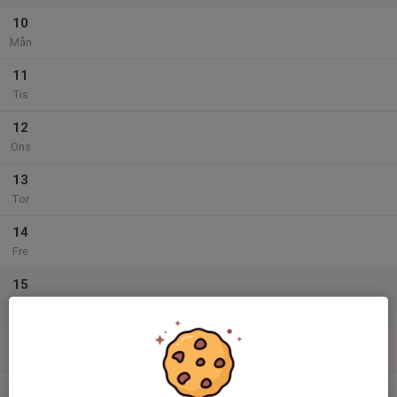
10
Mån
11
Tis
12
Ons
13
Tor
14
Fre
15
Lör
16
Sön
v.20