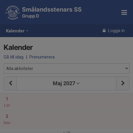
Smålandsstenars SS
Grupp D
Logga in
Kalender
Kalender
Gå till idag
|
Prenumerera
Maj 2027
1
Lör
2
Sön
v.18