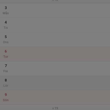
3
Mån
4
Tis
5
Ons
6
Tor
7
Fre
8
Lör
9
Sön
v.19