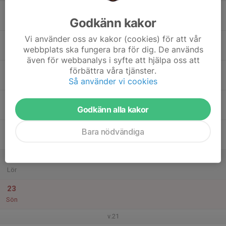
17
Godkänn kakor
Mån
Vi använder oss av kakor (cookies) för att vår
18
webbplats ska fungera bra för dig. De används
Tis
även för webbanalys i syfte att hjälpa oss att
19
förbättra våra tjänster.
Så använder vi cookies
Ons
20
Godkänn alla kakor
Tor
21
Bara nödvändiga
Fre
22
Lör
23
Sön
v.21