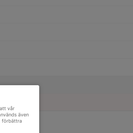
att vår
 används även
t förbättra