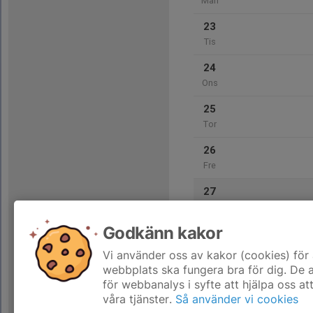
Mån
23
Tis
24
Ons
25
Tor
26
Fre
27
Lör
Godkänn kakor
28
Sön
Vi använder oss av kakor (cookies) för 
webbplats ska fungera bra för dig. De
för webbanalys i syfte att hjälpa oss at
våra tjänster.
Så använder vi cookies