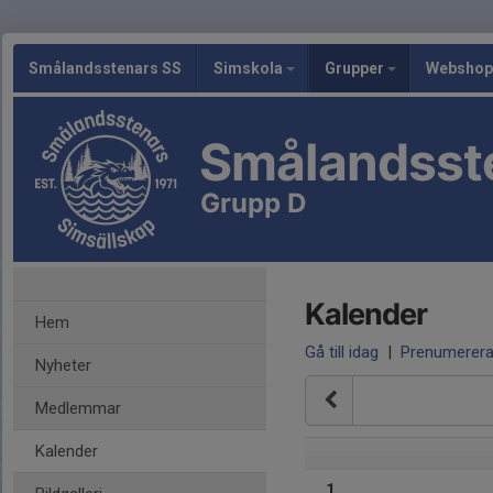
Smålandsstenars SS
Simskola
Grupper
Webshop
Smålandsst
Grupp D
Kalender
Hem
Gå till idag
|
Prenumerer
Nyheter
Medlemmar
Kalender
1