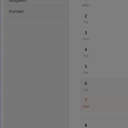
Bildgalleri
Mån
Kontakt
2
Tis
3
Ons
4
Tor
5
Fre
6
Lör
7
Sön
8