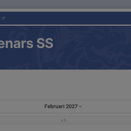
enars SS
a
Februari 2027
v.5