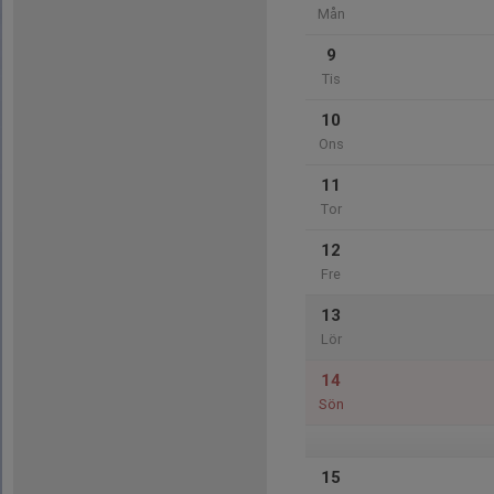
Mån
9
Tis
10
Ons
11
Tor
12
Fre
13
Lör
14
Sön
15