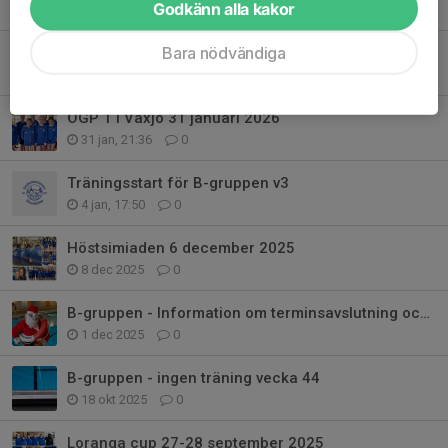
Godkänn alla kakor
15 feb, 09:43
0
Bara nödvändiga
Ingen träning för B-gruppen på Sportlovet!
1 feb, 14:49
0
ÖGP 1 i Växjö 31 januari 2026
31 jan, 21:36
0
Träningsstart för B-gruppen v3
4 jan, 17:50
0
Höstsimiaden 6 december 2025
8 dec 2025
0
B-gruppen - Information om terminsavslutning och jullov
1 dec 2025
0
B-gruppen - ingen träning vecka 44
18 okt 2025
0
Loranga cup 27-28 september 2025