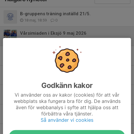
B-gruppens träning inställd 21/5.
18 maj, 18:59
0
Vårsimiaden i Eksjö 9 maj 2026
10 maj, 17:29
0
B-gruppens träning inställd torsdag 14/5
7 maj, 21:01
0
Vidösternsimmet sprint 28-29 mars 2026
29 mar, 18:45
0
Godkänn kakor
B-gruppen har påskledigt 2-9 april
Vi använder oss av kakor (cookies) för att vår
19 mar, 16:10
0
webbplats ska fungera bra för dig. De används
även för webbanalys i syfte att hjälpa oss att
Ingen träning för B-gruppen måndag 16 mars
förbättra våra tjänster.
12 mar, 10:25
0
Så använder vi cookies
Ingen träning för B-gruppen 19/2