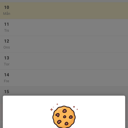
10
Mån
11
Tis
12
Ons
13
Tor
14
Fre
15
Lör
16
Sön
v.34