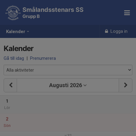
Smålandsstenars SS
Grupp B
Logga in
Kalender
Kalender
Gå till idag
|
Prenumerera
Augusti 2026
1
Lör
2
Sön
v.32