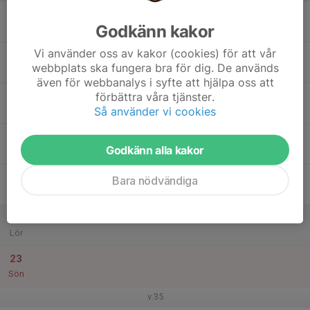
17
Godkänn kakor
Mån
Vi använder oss av kakor (cookies) för att vår
18
webbplats ska fungera bra för dig. De används
Tis
även för webbanalys i syfte att hjälpa oss att
19
förbättra våra tjänster.
Så använder vi cookies
Ons
20
Godkänn alla kakor
Tor
21
Bara nödvändiga
Fre
22
Lör
23
Sön
v.35