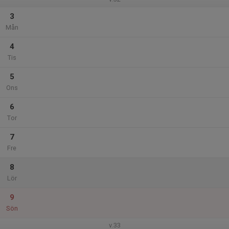
3
Mån
4
Tis
5
Ons
6
Tor
7
Fre
8
Lör
9
Sön
v.33