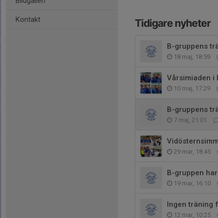
Bildgalleri
Kontakt
Tidigare nyheter
B-gruppens trä
18 maj, 18:59
Vårsimiaden i 
10 maj, 17:29
B-gruppens trä
7 maj, 21:01
Vidösternsimm
29 mar, 18:45
B-gruppen har 
19 mar, 16:10
Ingen träning
12 mar, 10:25