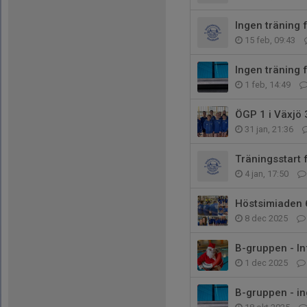
Ingen träning 
15 feb, 09:43
Ingen träning 
1 feb, 14:49
ÖGP 1 i Växjö 
31 jan, 21:36
Träningsstart 
4 jan, 17:50
Höstsimiaden
8 dec 2025
B-gruppen - In
1 dec 2025
B-gruppen - in