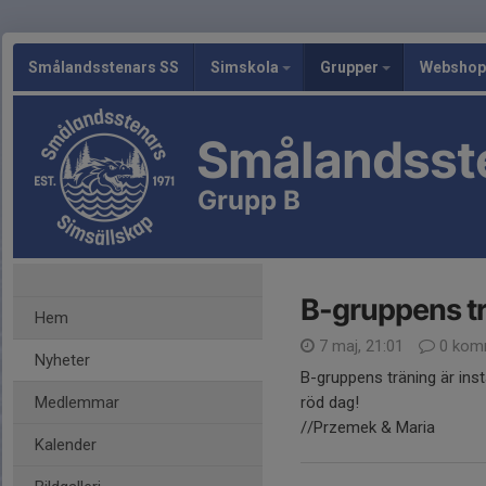
Smålandsstenars SS
Simskola
Grupper
Webshop
Smålandsst
Grupp B
B-gruppens tr
Hem
7 maj, 21:01
0 kom
Nyheter
B-gruppens träning är inst
Medlemmar
röd dag!
//Przemek & Maria
Kalender