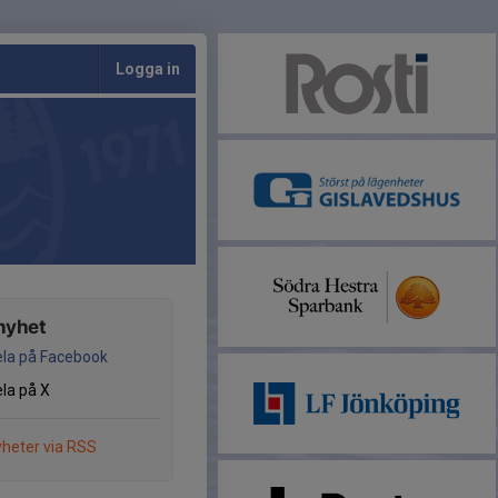
Logga in
nyhet
la på Facebook
la på X
heter via RSS