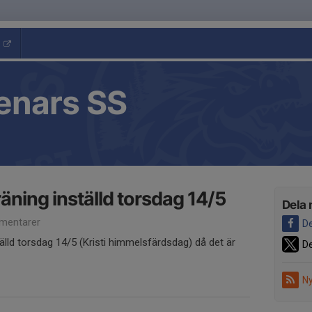
enars SS
äning inställd torsdag 14/5
Dela 
mentarer
De
älld torsdag 14/5 (Kristi himmelsfärdsdag) då det är
De
Ny