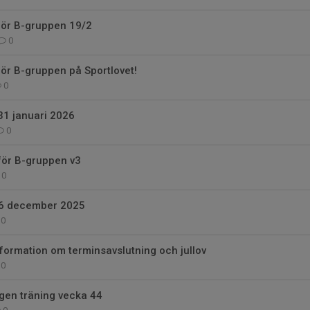
för B-gruppen 19/2
0
för B-gruppen på Sportlovet!
0
31 januari 2026
0
för B-gruppen v3
0
 6 december 2025
0
formation om terminsavslutning och jullov
0
gen träning vecka 44