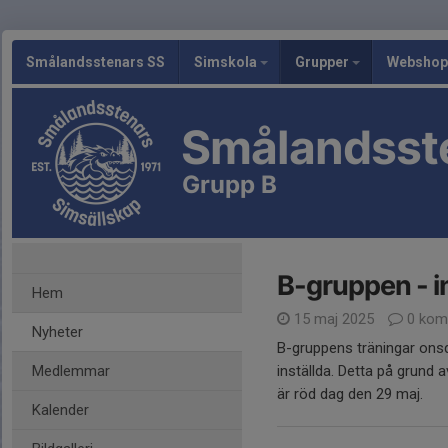
Smålandsstenars SS
Simskola
Grupper
Webshop
Smålandsst
Grupp B
B-gruppen - in
Hem
15 maj 2025
0 kom
Nyheter
B-gruppens träningar ons
Medlemmar
inställda. Detta på grund
är röd dag den 29 maj.
Kalender