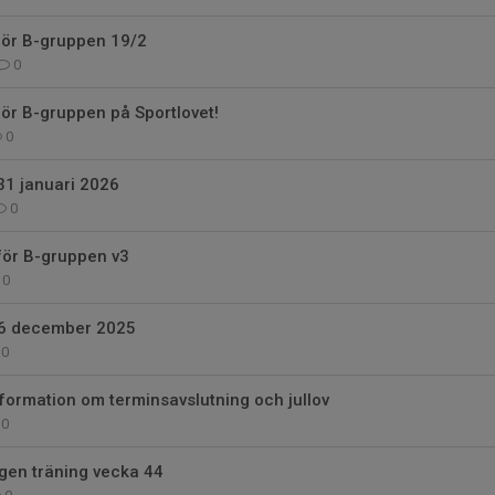
för B-gruppen 19/2
0
för B-gruppen på Sportlovet!
0
31 januari 2026
0
för B-gruppen v3
0
 6 december 2025
0
formation om terminsavslutning och jullov
0
gen träning vecka 44