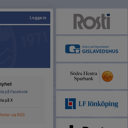
Logga in
nyhet
la på Facebook
la på X
heter via RSS