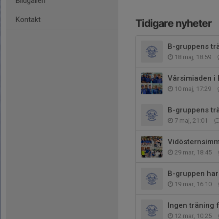
Bildgalleri
Kontakt
Tidigare nyheter
B-gruppens trä
18 maj, 18:59
Vårsimiaden i 
10 maj, 17:29
B-gruppens trä
7 maj, 21:01
Vidösternsimm
29 mar, 18:45
B-gruppen har 
19 mar, 16:10
Ingen träning
12 mar, 10:25