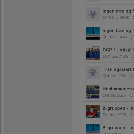
Ingen träning 
15 feb, 09:43
Ingen träning 
1 feb, 14:49
ÖGP 1 i Växjö 
31 jan, 21:36
Träningsstart 
4 jan, 17:50
Höstsimiaden
8 dec 2025
B-gruppen - In
1 dec 2025
B-gruppen - in