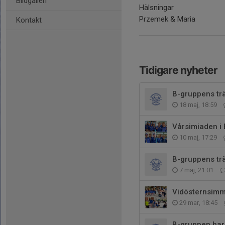
Bildgalleri
Hälsningar
Przemek & Maria
Kontakt
Tidigare nyheter
B-gruppens trä
18 maj, 18:59
Vårsimiaden i 
10 maj, 17:29
B-gruppens trä
7 maj, 21:01
Vidösternsimm
29 mar, 18:45
B-gruppen har 