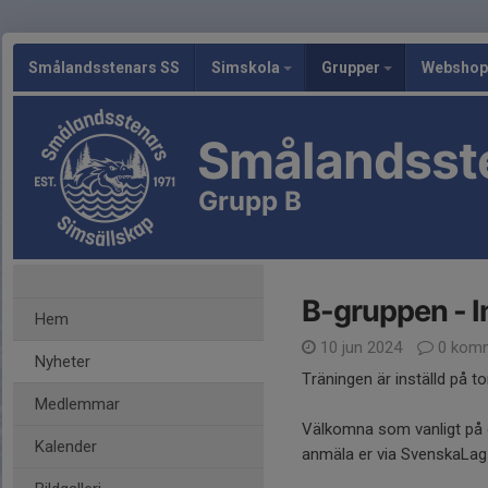
Smålandsstenars SS
Simskola
Grupper
Webshop
Smålandsst
Grupp B
B-gruppen - In
Hem
10 jun 2024
0 komm
Nyheter
Träningen är inställd på 
Medlemmar
Välkomna som vanligt på o
Kalender
anmäla er via SvenskaLag