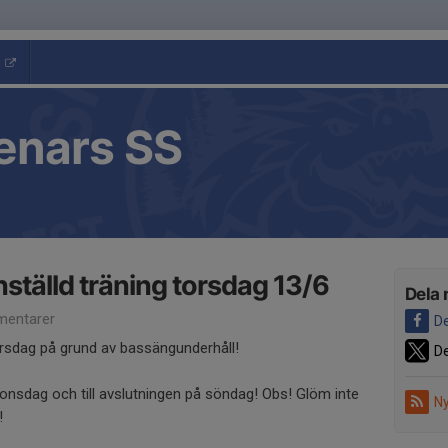
enars SS
ställd träning torsdag 13/6
Dela 
entarer
De
torsdag på grund av bassängunderhåll!
De
nsdag och till avslutningen på söndag! Obs! Glöm inte
Ny
!