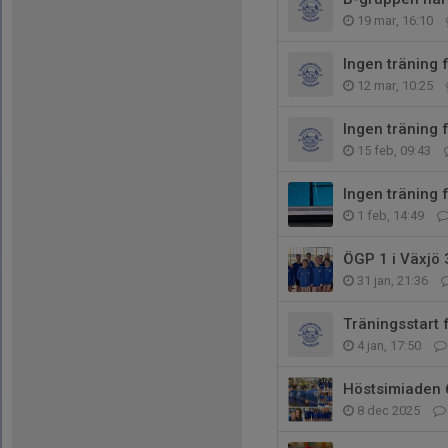
19 mar, 16:10
Ingen träning
12 mar, 10:25
Ingen träning 
15 feb, 09:43
Ingen träning 
1 feb, 14:49
ÖGP 1 i Växjö 
31 jan, 21:36
Träningsstart 
4 jan, 17:50
Höstsimiaden
8 dec 2025