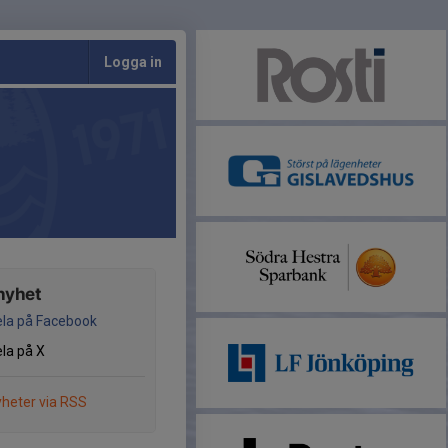
Logga in
nyhet
la på Facebook
la på X
heter via RSS