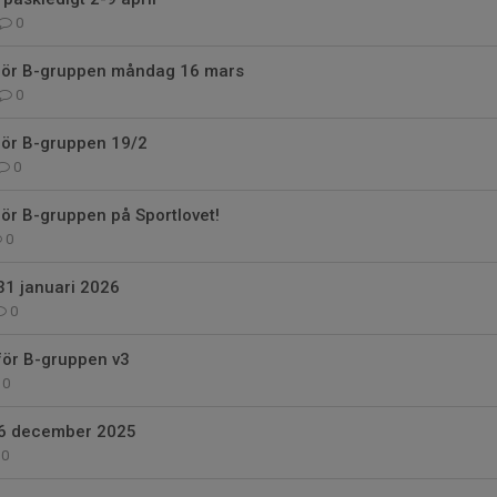
0
 för B-gruppen måndag 16 mars
0
för B-gruppen 19/2
0
för B-gruppen på Sportlovet!
0
31 januari 2026
0
för B-gruppen v3
0
 6 december 2025
0