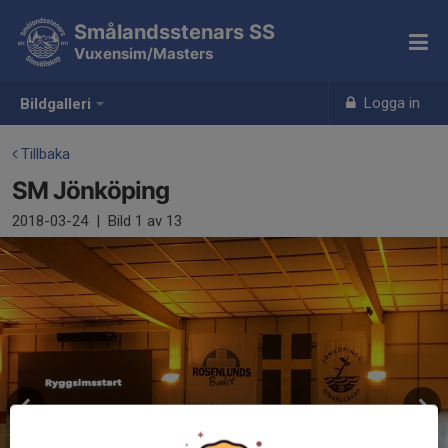
Smålandsstenars SS
Vuxensim/Masters
Logga in
Bildgalleri
Tillbaka
SM Jönköping
2018-03-24
|
Bild
1
av 13