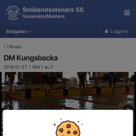
Smålandsstenars SS
Vuxensim/Masters
Logga in
Bildgalleri
Tillbaka
DM Kungsbacka
2018-01-27
|
Bild
1
av 2