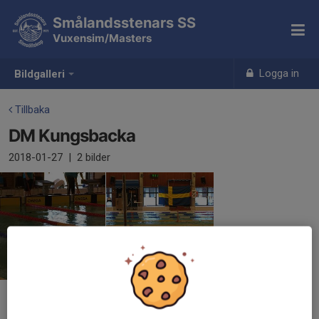
Smålandsstenars SS
Vuxensim/Masters
Logga in
Bildgalleri
Tillbaka
DM Kungsbacka
2018-01-27
|
2 bilder